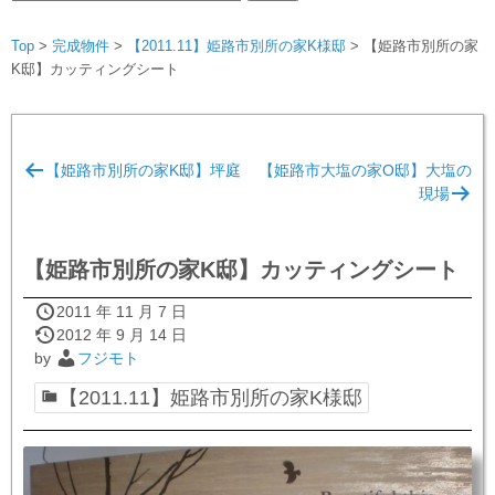
索:
Top
>
完成物件
>
【2011.11】姫路市別所の家K様邸
>
【姫路市別所の家
K邸】カッティングシート
投
【姫路市別所の家K邸】坪庭
【姫路市大塩の家O邸】大塩の
稿
現場
ナ
ビ
【姫路市別所の家K邸】カッティングシート
ゲ
ー
2011 年 11 月 7 日
2012 年 9 月 14 日
シ
by
フジモト
ョ
【2011.11】姫路市別所の家K様邸
ン