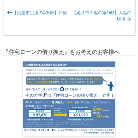
投
【姫路市別所の家K邸】坪庭
【姫路市大塩の家O邸】大塩の
稿
現場
ナ
ビ
ゲ
『住宅ローンの借り換え』をお考えのお客様へ
ー
シ
ョ
ン