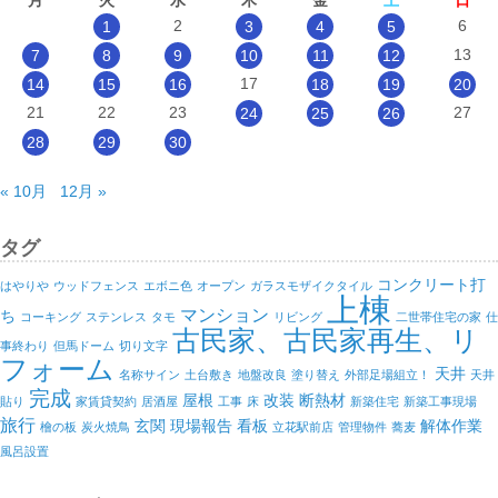
月
火
水
木
金
土
日
2
6
1
3
4
5
13
7
8
9
10
11
12
17
14
15
16
18
19
20
21
22
23
27
24
25
26
28
29
30
« 10月
12月 »
タグ
コンクリート打
はやりや
ウッドフェンス
エボニ色
オープン
ガラスモザイクタイル
上棟
マンション
ち
コーキング
ステンレス
タモ
リビング
二世帯住宅の家
仕
古民家、古民家再生、リ
事終わり
但馬ドーム
切り文字
フォーム
天井
名称サイン
土台敷き
地盤改良
塗り替え
外部足場組立！
天井
完成
屋根
改装
断熱材
貼り
家賃貸契約
居酒屋
工事
床
新築住宅
新築工事現場
旅行
玄関
現場報告
看板
解体作業
檜の板
炭火焼鳥
立花駅前店
管理物件
蕎麦
風呂設置