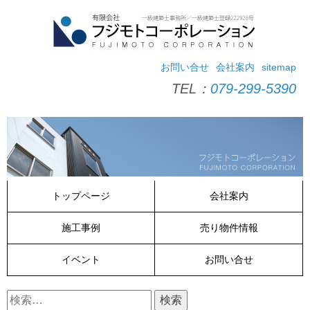
コ
ン
テ
ン
ツ
お問い合せ
会社案内
sitemap
へ
TEL：
079-299-5390
ス
キ
ッ
プ
トップページ
会社案内
施工事例
売り物件情報
イベント
お問い合せ
検