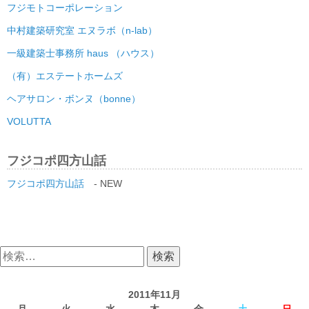
フジモトコーポレーション
中村建築研究室 エヌラボ（n-lab）
一級建築士事務所 haus （ハウス）
（有）エステートホームズ
ヘアサロン・ボンヌ（bonne）
VOLUTTA
フジコポ四方山話
フジコポ四方山話
- NEW
検
索:
2011年11月