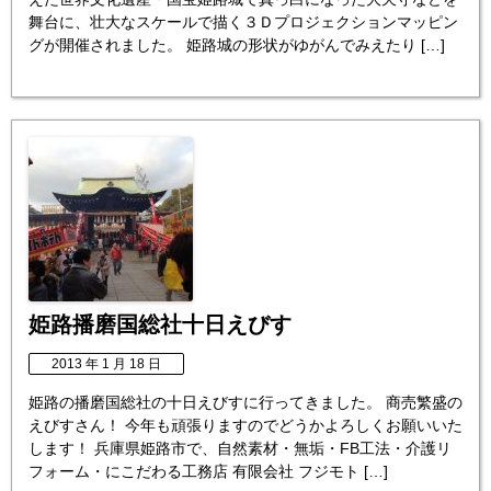
舞台に、壮大なスケールで描く３Ｄプロジェクションマッピン
グが開催されました。 姫路城の形状がゆがんでみえたり […]
姫路播磨国総社十日えびす
2013 年 1 月 18 日
姫路の播磨国総社の十日えびすに行ってきました。 商売繁盛の
えびすさん！ 今年も頑張りますのでどうかよろしくお願いいた
します！ 兵庫県姫路市で、自然素材・無垢・FB工法・介護リ
フォーム・にこだわる工務店 有限会社 フジモト […]