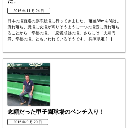
た。
2016 年 11 月 24 日
日本の滝百選の原不動滝に行ってきました。 落差88mを3段に
流れ落ち、男滝に女滝が寄りそうように一つの滝壺に流れ落ち
ることから「幸福の滝」「恋愛成就の滝」さらには「夫婦円
満、幸福の滝」ともいわれているそうです。 兵庫県姫 […]
念願だった甲子園球場のベンチ入り！
2016 年 9 月 20 日