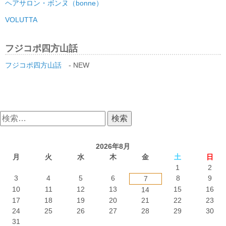
ヘアサロン・ボンヌ（bonne）
VOLUTTA
フジコポ四方山話
フジコポ四方山話
- NEW
検
索:
2026年8月
月
火
水
木
金
土
日
1
2
3
4
5
6
8
9
7
10
11
12
13
15
16
14
17
18
19
20
21
22
23
24
25
26
27
28
29
30
31