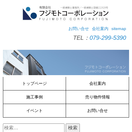
コ
ン
テ
ン
ツ
お問い合せ
会社案内
sitemap
へ
TEL：
079-299-5390
ス
キ
ッ
プ
トップページ
会社案内
施工事例
売り物件情報
イベント
お問い合せ
検