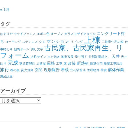
« 1月
タグ
コンクリート打
はやりや
ウッドフェンス
エボニ色
オープン
ガラスモザイクタイル
上棟
マンション
ち
コーキング
ステンレス
タモ
リビング
二世帯住宅の家
仕
古民家、古民家再生、リ
事終わり
但馬ドーム
切り文字
フォーム
天井
名称サイン
土台敷き
地盤改良
塗り替え
外部足場組立！
天井
完成
屋根
改装
断熱材
貼り
家賃貸契約
居酒屋
工事
床
新築住宅
新築工事現場
旅行
玄関
現場報告
看板
解体作業
檜の板
炭火焼鳥
立花駅前店
管理物件
蕎麦
風呂設置
アーカイブ
ア
ー
カ
イ
ブ