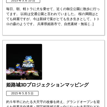
2015 年 5 月 10 日
毎日、朝、軽トラに犬を乗せて、近くの御立公園に散歩に行っ
てます。 以前は交通公園と言われていました。 桜の満開はと
ても綺麗ですが、今は新緑で葉がとても生き生きとして、トト
ロの森のようです。 兵庫県姫路市で、自然素材・無垢 […]
姫路城3Dプロジェクションマッピング
2015 年 5 月 5 日
約５年半にわたる大天守の改修を終え、グランドオープンを迎
えた世界文化遺産・国宝姫路城で真っ白になった大天守などを