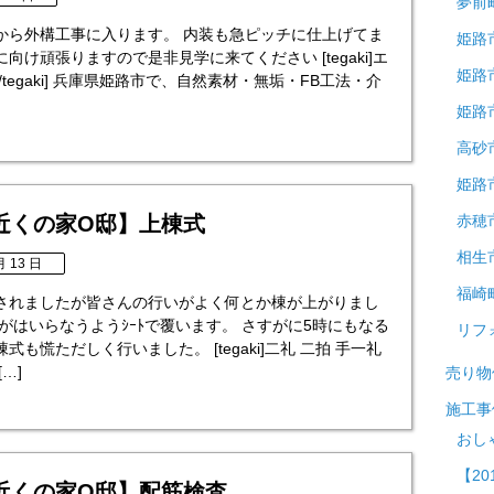
夢前
から外構工事に入ります。 内装も急ピッチに仕上げてま
姫路
日に向け頑張りますので是非見学に来てください [tegaki]エ
姫路
/tegaki] 兵庫県姫路市で、自然素材・無垢・FB工法・介
姫路
高砂
姫路
近くの家O邸】上棟式
赤穂
相生
月 13 日
福崎
されましたが皆さんの行いがよく何とか棟が上がりまし
がはいらなうようｼｰﾄで覆います。 さすがに5時にもなる
リフ
式も慌ただしく行いました。 [tegaki]二礼 二拍 手一礼
…]
売り物
施工事
おし
【20
近くの家O邸】配筋検査