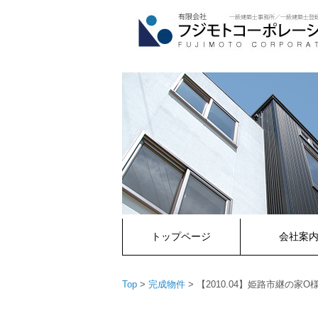
コ
ン
テ
ン
ツ
へ
ス
キ
ッ
プ
トップページ
会社案
Top
>
完成物件
>
【2010.04】姫路市継の家O