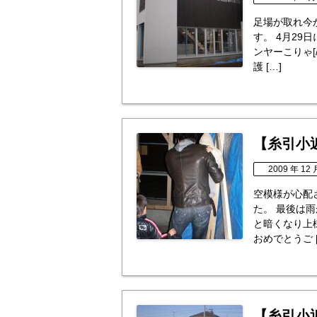
足場が取れ今
す。 4月29
ンヤーこりゃ[
護 […]
【糸引小
2009 年 12 
空模様が心配
た。 最後は雨
と暗くなり上棟
おめでとうご [
【糸引小