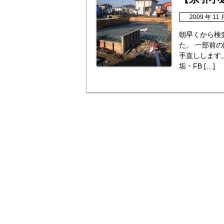
2009 年 11 
朝早くから検
た。 一部前
手直しします。 
垢・FB […]