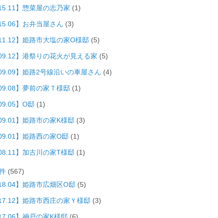
15.11】惣菜屋の志乃家
(1)
15.06】お弁当屋さん
(3)
011.12】姫路市大塩の家O様邸
(5)
009.12】港祭りの花火が見える家
(5)
009.09】姫路2号線沿いの車屋さん
(4)
09.08】夢前の家Ｔ様邸
(1)
09.05】O邸
(1)
09.01】姫路市の家K様邸
(3)
09.01】姫路西の家O邸
(1)
08.11】加古川の家T様邸
(1)
件
(567)
18.04】姫路市広畑区O邸
(5)
017.12】姫路市西庄の家Ｙ様邸
(3)
17.06】神戸の家K様邸
(6)