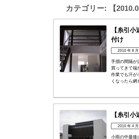
カテゴリー:
【2010
【糸引小
付け
2010 年 8 月
手摺の間隔が
買ってきて端
作業でも汗が
くなったら網を
【糸引小
2010 年 4 月
小雨の中最後