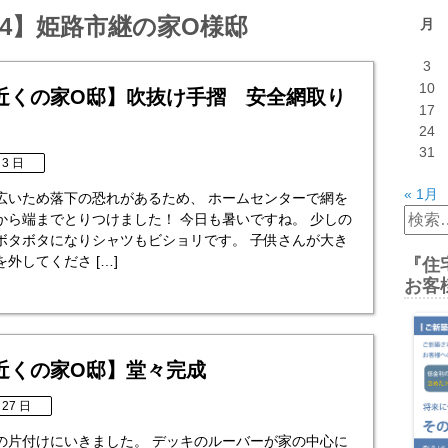
.04】姫路市継の家O様邸
月
3
10
近くの家O邸】吹抜け手摺 安全網取り
17
24
31
 3 日
« 1月
広いため落下の恐れがあるため、 ホームセンターで網を
検
から端までとりつけました！ 今日も暑いですね。 少しの
索:
ボタボタになりシャツもビショリです。 子供さんが大き
外してくださ […]
『住
お客
近くの家O邸】堂々完成
 27 日
の片付けにいきました。 デッキのルーバーが家の中心に