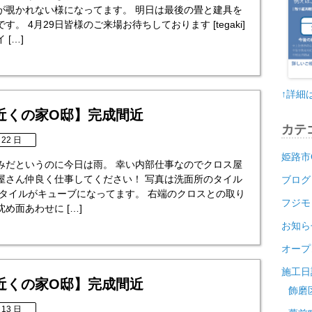
が覗かれない様になってます。 明日は最後の畳と建具を
す。 4月29日皆様のご来場お待ちしております [tegaki]
 […]
↑詳細
近くの家O邸】完成間近
カテ
 22 日
姫路市
みだというのに今日は雨。 幸い内部仕事なのでクロス屋
屋さん仲良く仕事してください！ 写真は洗面所のタイル
ブログ
トタイルがキューブになってます。 右端のクロスとの取り
フジモ
め面あわせに […]
お知ら
オープ
施工日
近くの家O邸】完成間近
飾磨
 13 日