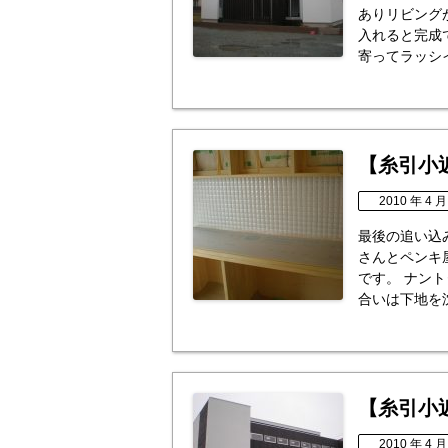
ありリビング
入れると完成で
寄ってラッシイ
【糸引小
2010 年 4 月
最後の追い込
さんとペンキ
です。 ナン
合いは下地を沈
【糸引小
2010 年 4 月