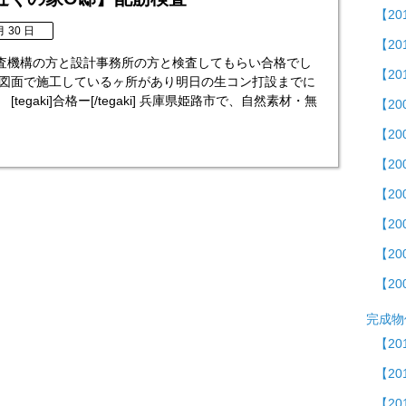
【20
月 30 日
【20
査機構の方と設計事務所の方と検査してもらい合格でし
【2
の図面で施工しているヶ所があり明日の生コン打設までに
[tegaki]合格ー[/tegaki] 兵庫県姫路市で、自然素材・無
【2
【2
【20
【20
【20
【20
【20
完成物
【20
【2
【20