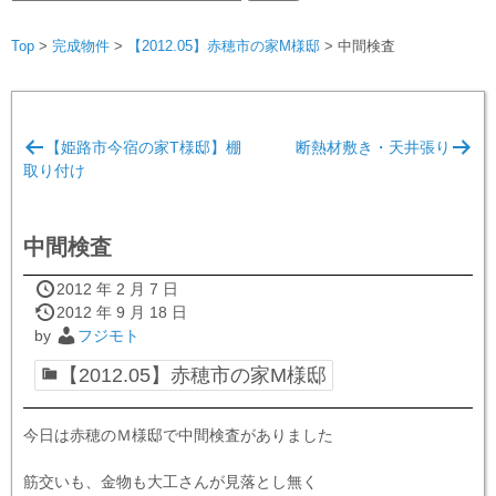
索:
Top
>
完成物件
>
【2012.05】赤穂市の家M様邸
>
中間検査
投
【姫路市今宿の家T様邸】棚
断熱材敷き・天井張り
稿
取り付け
ナ
ビ
中間検査
ゲ
ー
2012 年 2 月 7 日
2012 年 9 月 18 日
シ
by
フジモト
ョ
【2012.05】赤穂市の家M様邸
ン
今日は赤穂のＭ様邸で中間検査がありました
筋交いも、金物も大工さんが見落とし無く