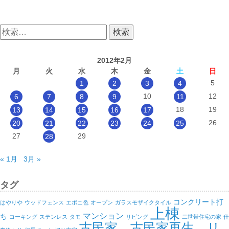
検
索:
2012年2月
月
火
水
木
金
土
日
5
1
2
3
4
10
12
6
7
8
9
11
18
19
13
14
15
16
17
26
20
21
22
23
24
25
27
29
28
« 1月
3月 »
タグ
コンクリート打
はやりや
ウッドフェンス
エボニ色
オープン
ガラスモザイクタイル
上棟
マンション
ち
コーキング
ステンレス
タモ
リビング
二世帯住宅の家
仕
古民家、古民家再生、リ