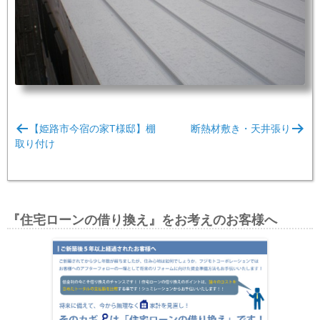
投
【姫路市今宿の家T様邸】棚
断熱材敷き・天井張り
稿
取り付け
ナ
ビ
ゲ
『住宅ローンの借り換え』をお考えのお客様へ
ー
シ
ョ
ン