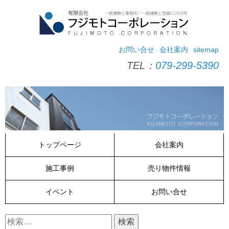
コ
ン
テ
ン
ツ
お問い合せ
会社案内
sitemap
へ
TEL：
079-299-5390
ス
キ
ッ
プ
トップページ
会社案内
施工事例
売り物件情報
イベント
お問い合せ
検