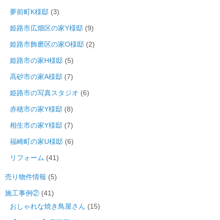
夢前町K様邸
(3)
姫路市広畑区の家Y様邸
(9)
姫路市飾磨区の家O様邸
(2)
姫路市の家H様邸
(5)
高砂市の家A様邸
(7)
姫路市の写真スタジオ
(6)
赤穂市の家Y様邸
(8)
相生市の家Y様邸
(7)
福崎町の家U様邸
(6)
リフォーム
(41)
売り物件情報
(5)
施工事例②
(41)
おしゃれな焼き鳥屋さん
(15)