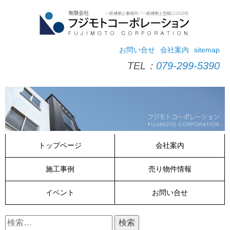
コ
ン
テ
ン
ツ
お問い合せ
会社案内
sitemap
へ
TEL：
079-299-5390
ス
キ
ッ
プ
トップページ
会社案内
施工事例
売り物件情報
イベント
お問い合せ
検