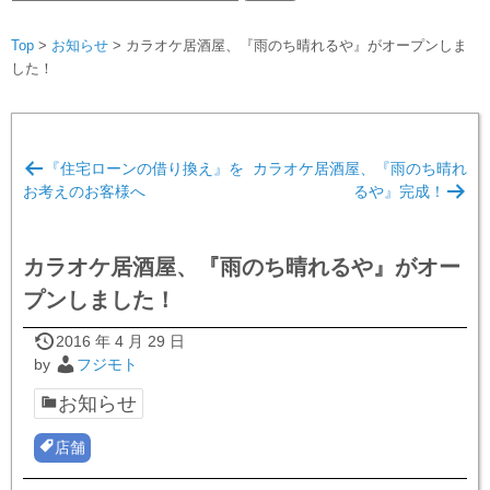
索:
Top
>
お知らせ
>
カラオケ居酒屋、『雨のち晴れるや』がオープンしま
した！
投
『住宅ローンの借り換え』を
カラオケ居酒屋、『雨のち晴れ
稿
お考えのお客様へ
るや』完成！
ナ
ビ
カラオケ居酒屋、『雨のち晴れるや』がオー
ゲ
プンしました！
ー
シ
2016 年 4 月 29 日
by
フジモト
ョ
お知らせ
ン
店舗