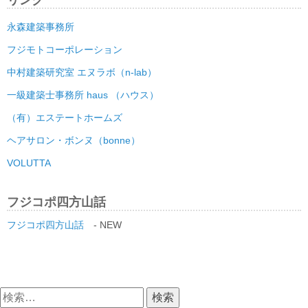
永森建築事務所
フジモトコーポレーション
中村建築研究室 エヌラボ（n-lab）
一級建築士事務所 haus （ハウス）
（有）エステートホームズ
ヘアサロン・ボンヌ（bonne）
VOLUTTA
フジコポ四方山話
フジコポ四方山話
- NEW
検
索: