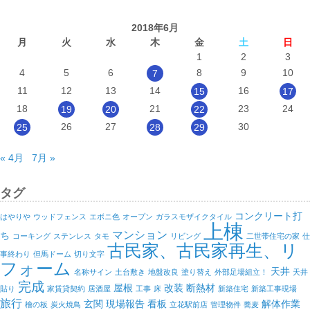
2018年6月
月
火
水
木
金
土
日
1
2
3
4
5
6
8
9
10
7
11
12
13
14
16
15
17
18
21
23
24
19
20
22
26
27
30
25
28
29
« 4月
7月 »
タグ
コンクリート打
はやりや
ウッドフェンス
エボニ色
オープン
ガラスモザイクタイル
上棟
マンション
ち
コーキング
ステンレス
タモ
リビング
二世帯住宅の家
仕
古民家、古民家再生、リ
事終わり
但馬ドーム
切り文字
フォーム
天井
名称サイン
土台敷き
地盤改良
塗り替え
外部足場組立！
天井
完成
屋根
改装
断熱材
貼り
家賃貸契約
居酒屋
工事
床
新築住宅
新築工事現場
旅行
玄関
現場報告
看板
解体作業
檜の板
炭火焼鳥
立花駅前店
管理物件
蕎麦