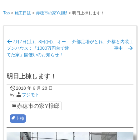
索:
Top
>
施工日誌
>
赤穂市の家Y様邸
>
明日上棟します！
投
7月7日(土)、8日(日)、オー
外部足場がとれ、外構と内装工
稿
プンハウス：「1000万円台で建
事中！
ナ
てた家」開催いのお知らせ！
ビ
ゲ
明日上棟します！
ー
2018 年 6 月 28 日
シ
by
フジモト
ョ
赤穂市の家Y様邸
ン
上棟