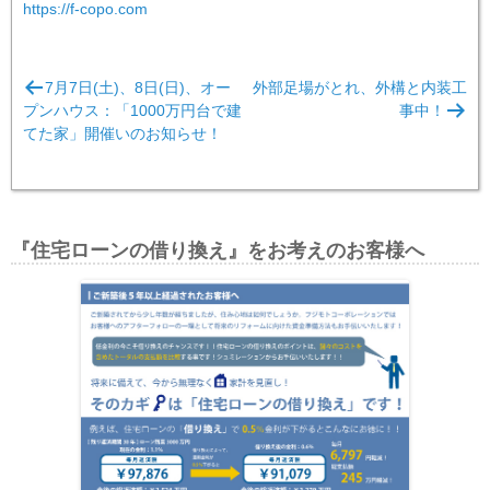
https://f-copo.com
投
7月7日(土)、8日(日)、オー
外部足場がとれ、外構と内装工
稿
プンハウス：「1000万円台で建
事中！
ナ
てた家」開催いのお知らせ！
ビ
ゲ
ー
『住宅ローンの借り換え』をお考えのお客様へ
シ
ョ
ン