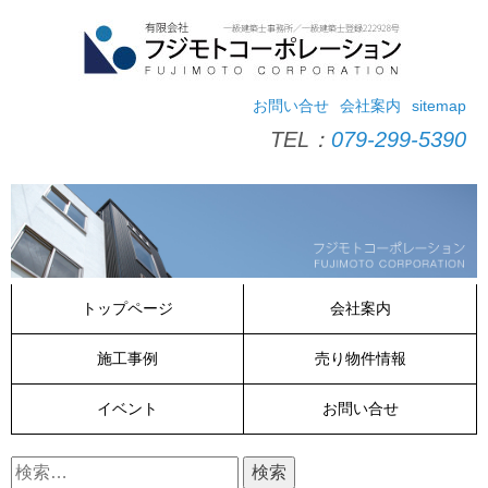
コ
ン
テ
ン
ツ
お問い合せ
会社案内
sitemap
へ
TEL：
079-299-5390
ス
キ
ッ
プ
トップページ
会社案内
施工事例
売り物件情報
イベント
お問い合せ
検