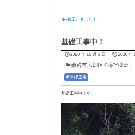
投
着工しました！
稿
ナ
ビ
基礎工事中！
ゲ
2020 年 10 月 3 日
2020 年 
ー
姫路市広畑区の家Y様邸
シ
ョ
基礎工事
ン
基礎工事中です。