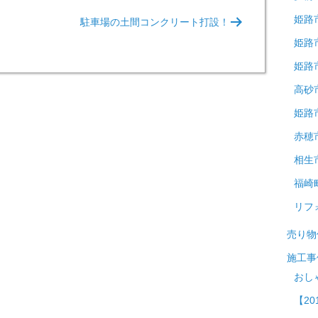
姫路
駐車場の土間コンクリート打設！
姫路
姫路
高砂
姫路
赤穂
相生
福崎
リフ
売り物
施工事
おし
【20