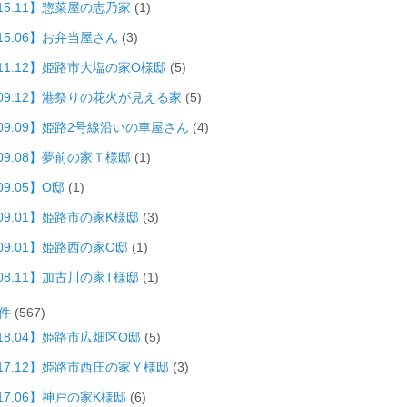
15.11】惣菜屋の志乃家
(1)
15.06】お弁当屋さん
(3)
011.12】姫路市大塩の家O様邸
(5)
009.12】港祭りの花火が見える家
(5)
009.09】姫路2号線沿いの車屋さん
(4)
09.08】夢前の家Ｔ様邸
(1)
09.05】O邸
(1)
09.01】姫路市の家K様邸
(3)
09.01】姫路西の家O邸
(1)
08.11】加古川の家T様邸
(1)
件
(567)
18.04】姫路市広畑区O邸
(5)
017.12】姫路市西庄の家Ｙ様邸
(3)
17.06】神戸の家K様邸
(6)