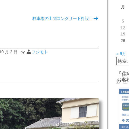
月
駐車場の土間コンクリート打設！
5
12
19
26
10 月 2 日
by
フジモト
« 9月
検
索:
『住
お客