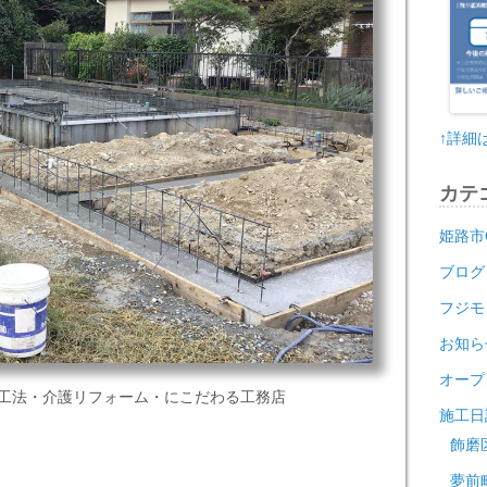
↑詳細
カテ
姫路市
ブログ
フジモ
お知ら
オープ
B工法・介護リフォーム・にこだわる工務店
施工日
飾磨
夢前