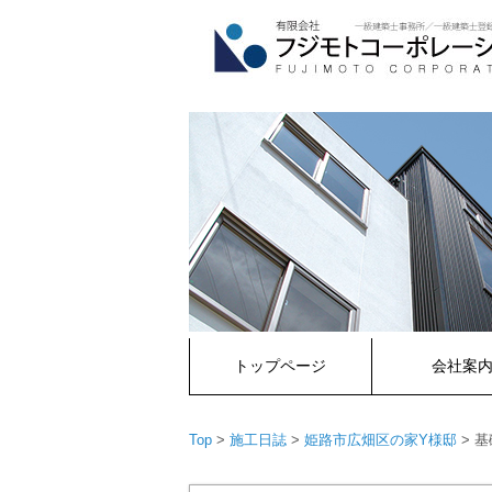
コ
ン
テ
ン
ツ
へ
ス
キ
ッ
プ
トップページ
会社案
Top
>
施工日誌
>
姫路市広畑区の家Y様邸
>
基