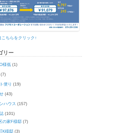
はこちらをクリック↑
ゴリー
O様低
(1)
(7)
ト便り
(19)
せ
(43)
ンハウス
(157)
誌
(101)
区の家F様邸
(7)
町K様邸
(3)