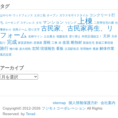
タグ
コンクリート打
はやりや
ウッドフェンス
エボニ色
オープン
ガラスモザイクタイル
上棟
マンション
ち
コーキング
ステンレス
タモ
リビング
二世帯住宅の家
仕
古民家、古民家再生、リ
事終わり
但馬ドーム
切り文字
フォーム
天井
名称サイン
土台敷き
地盤改良
塗り替え
外部足場組立！
天井
完成
屋根
改装
断熱材
貼り
家賃貸契約
居酒屋
工事
床
新築住宅
新築工事現場
旅行
玄関
現場報告
看板
解体作業
檜の板
炭火焼鳥
立花駅前店
管理物件
蕎麦
風呂設置
アーカイブ
ア
ー
カ
イ
ブ
sitemap
個人情報保護方針
会社案内
Copyright© 2012-2026
フジモトコーポレーション
All Rights
Reserved. by
Terad