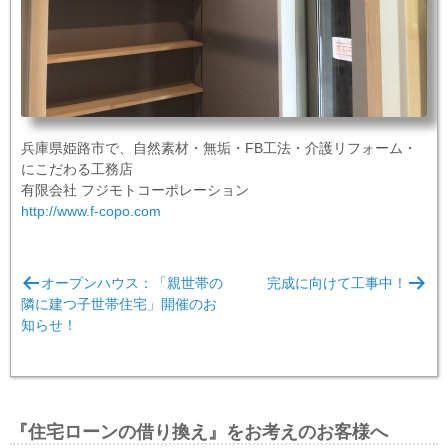
兵庫県姫路市で、自然素材・無垢・FB工法・介護リフォーム・
にこだわる工務店
有限会社 フジモトコーポレーション
http://www.f-copo.com
投
オープンハウス：「親世帯の
完成に向けて工事中！
稿
隣に建つ子世帯住宅」開催のお
ナ
知らせ！
ビ
ゲ
ー
『住宅ローンの借り換え』をお考えのお客様へ
シ