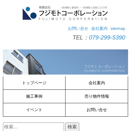
コ
ン
テ
ン
ツ
お問い合せ
会社案内
sitemap
へ
TEL：
079-299-5390
ス
キ
ッ
プ
トップページ
会社案内
施工事例
売り物件情報
イベント
お問い合せ
検