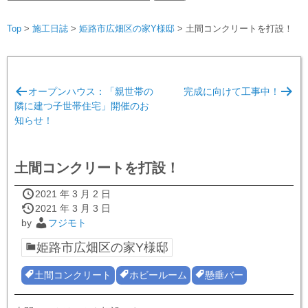
索:
Top
>
施工日誌
>
姫路市広畑区の家Y様邸
>
土間コンクリートを打設！
投
オープンハウス：「親世帯の
完成に向けて工事中！
稿
隣に建つ子世帯住宅」開催のお
ナ
知らせ！
ビ
ゲ
土間コンクリートを打設！
ー
2021 年 3 月 2 日
シ
2021 年 3 月 3 日
ョ
by
フジモト
ン
姫路市広畑区の家Y様邸
土間コンクリート
ホビールーム
懸垂バー