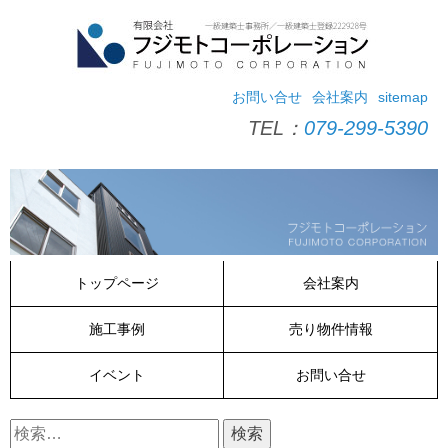
コ
ン
テ
ン
ツ
お問い合せ
会社案内
sitemap
へ
TEL：
079-299-5390
ス
キ
ッ
プ
トップページ
会社案内
施工事例
売り物件情報
イベント
お問い合せ
検