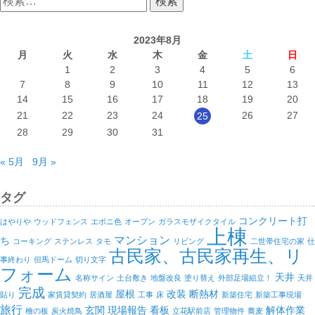
索:
2023年8月
月
火
水
木
金
土
日
1
2
3
4
5
6
7
8
9
10
11
12
13
14
15
16
17
18
19
20
21
22
23
24
26
27
25
28
29
30
31
« 5月
9月 »
タグ
コンクリート打
はやりや
ウッドフェンス
エボニ色
オープン
ガラスモザイクタイル
上棟
マンション
ち
コーキング
ステンレス
タモ
リビング
二世帯住宅の家
仕
古民家、古民家再生、リ
事終わり
但馬ドーム
切り文字
フォーム
天井
名称サイン
土台敷き
地盤改良
塗り替え
外部足場組立！
天井
完成
屋根
改装
断熱材
貼り
家賃貸契約
居酒屋
工事
床
新築住宅
新築工事現場
旅行
玄関
現場報告
看板
解体作業
檜の板
炭火焼鳥
立花駅前店
管理物件
蕎麦