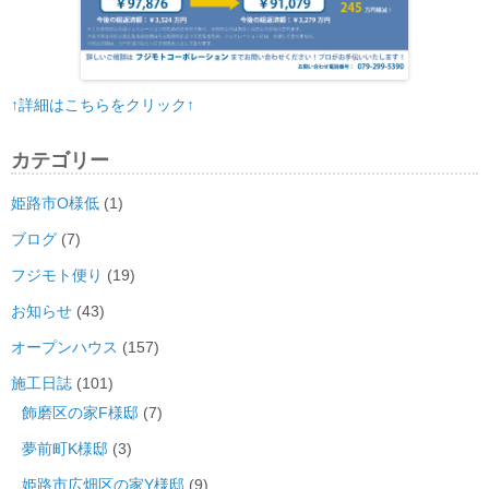
↑詳細はこちらをクリック↑
カテゴリー
姫路市O様低
(1)
ブログ
(7)
フジモト便り
(19)
お知らせ
(43)
オープンハウス
(157)
施工日誌
(101)
飾磨区の家F様邸
(7)
夢前町K様邸
(3)
姫路市広畑区の家Y様邸
(9)