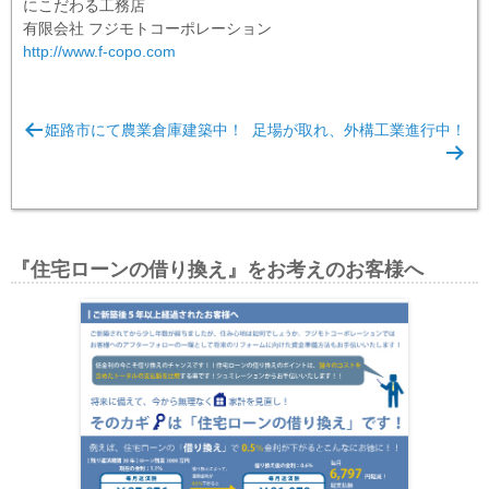
にこだわる工務店
有限会社 フジモトコーポレーション
http://www.f-copo.com
投
姫路市にて農業倉庫建築中！
足場が取れ、外構工業進行中！
稿
ナ
ビ
ゲ
『住宅ローンの借り換え』をお考えのお客様へ
ー
シ
ョ
ン