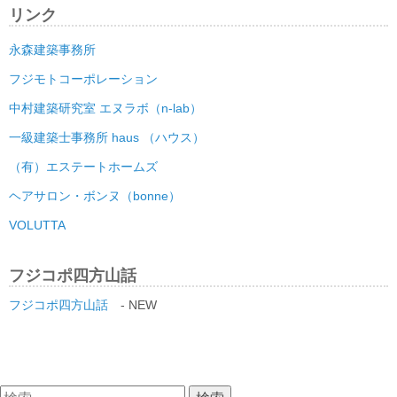
リンク
永森建築事務所
フジモトコーポレーション
中村建築研究室 エヌラボ（n-lab）
一級建築士事務所 haus （ハウス）
（有）エステートホームズ
ヘアサロン・ボンヌ（bonne）
VOLUTTA
フジコポ四方山話
フジコポ四方山話
- NEW
検