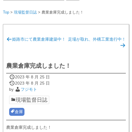
索:
Top
>
現場監督日誌
>
農業倉庫完成しました！
投
姫路市にて農業倉庫建築中！
足場が取れ、外構工業進行中！
稿
ナ
ビ
農業倉庫完成しました！
ゲ
ー
2023 年 8 月 25 日
2023 年 8 月 25 日
シ
by
フジモト
ョ
現場監督日誌
ン
倉庫
農業倉庫完成しました！