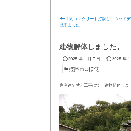
投
土間コンクリート打設し、ウッドデ
稿
出来ました！
ナ
ビ
建物解体しました。
ゲ
ー
2025 年 1 月 7 日
2025 年 1
シ
姫路市O様低
ョ
ン
住宅建て替え工事にて、建物解体しま