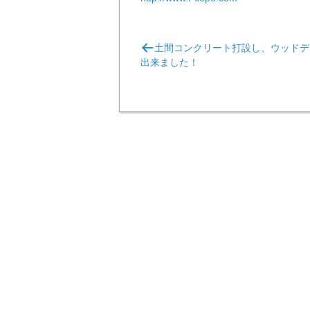
投
土間コンクリート打設し、ウッドデ
稿
出来ました！
ナ
ビ
ゲ
ー
シ
ョ
ン