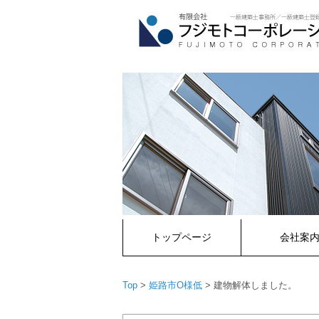
コ
ン
テ
ン
ツ
へ
ス
キ
ッ
プ
トップページ
会社案
Top
>
姫路市O様低
>
建物解体しました。