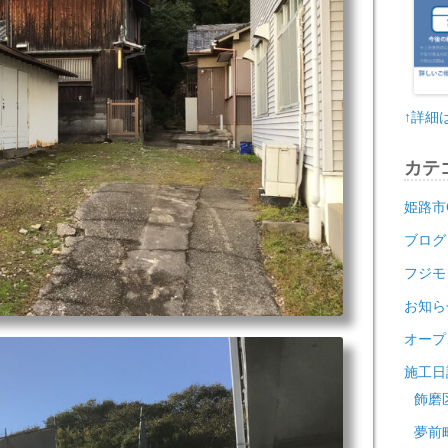
↑詳細
カテ
姫路市
ブログ
フジモ
お知ら
オープ
施工日
飾磨
夢前