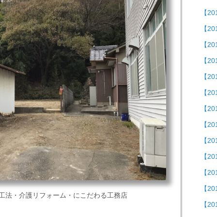
【20
【2
【2
【2
【20
【2
【20
【2
【2
【2
【20
【2
B工法・介護リフォーム・にこだわる工務店
【20