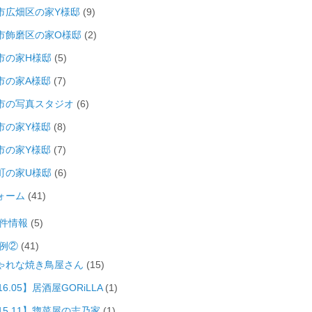
市広畑区の家Y様邸
(9)
市飾磨区の家O様邸
(2)
市の家H様邸
(5)
市の家A様邸
(7)
市の写真スタジオ
(6)
市の家Y様邸
(8)
市の家Y様邸
(7)
町の家U様邸
(6)
ォーム
(41)
件情報
(5)
例②
(41)
ゃれな焼き鳥屋さん
(15)
16.05】居酒屋GORiLLA
(1)
15.11】惣菜屋の志乃家
(1)