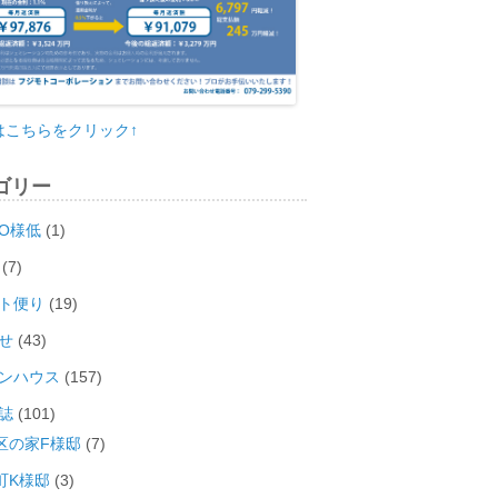
はこちらをクリック↑
ゴリー
O様低
(1)
(7)
ト便り
(19)
せ
(43)
ンハウス
(157)
誌
(101)
区の家F様邸
(7)
町K様邸
(3)