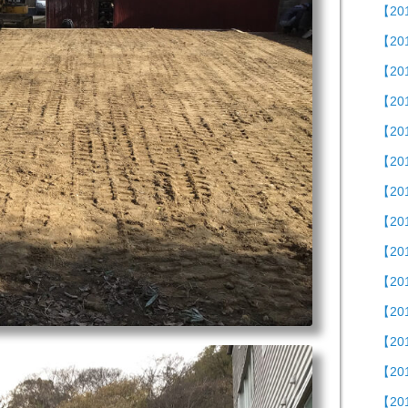
【20
【2
【2
【20
【2
【2
【2
【20
【2
【20
【2
【20
【2
【2