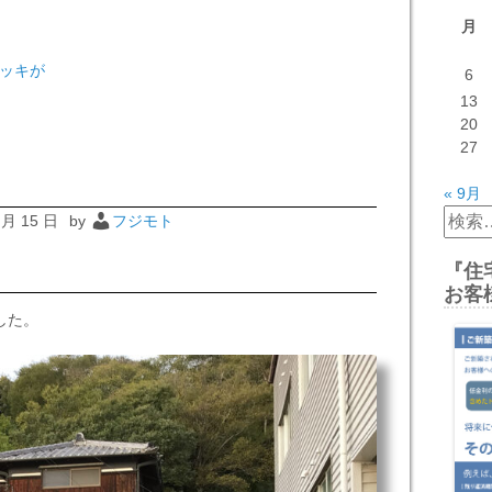
月
ッキが
6
13
20
27
« 9月
検
 月 15 日
by
フジモト
索:
『住
お客
した。