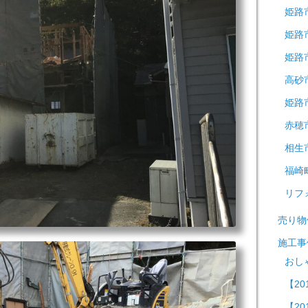
姫路
姫路
姫路
高砂
姫路
赤穂
相生
福崎
リフ
売り物
施工事
おし
【20
【20