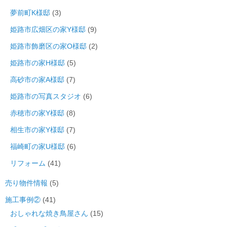
夢前町K様邸
(3)
姫路市広畑区の家Y様邸
(9)
姫路市飾磨区の家O様邸
(2)
姫路市の家H様邸
(5)
高砂市の家A様邸
(7)
姫路市の写真スタジオ
(6)
赤穂市の家Y様邸
(8)
相生市の家Y様邸
(7)
福崎町の家U様邸
(6)
リフォーム
(41)
売り物件情報
(5)
施工事例②
(41)
おしゃれな焼き鳥屋さん
(15)