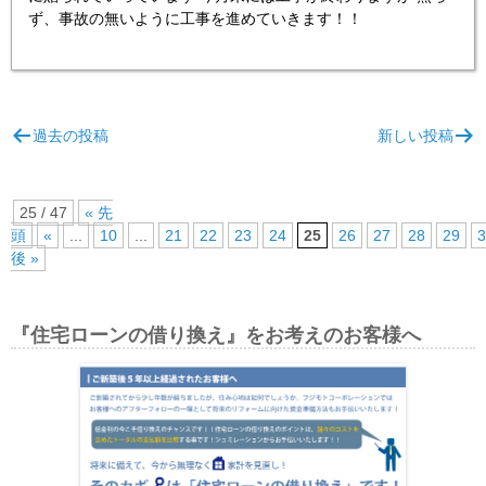
ず、事故の無いように工事を進めていきます！！
投
過去の投稿
新しい投稿
稿
ナ
ビ
25 / 47
« 先
頭
«
...
10
...
21
22
23
24
25
26
27
28
29
3
ゲ
後 »
ー
シ
『住宅ローンの借り換え』をお考えのお客様へ
ョ
ン