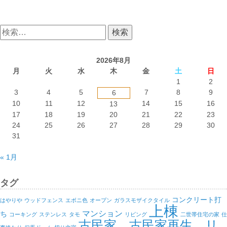
検
索:
2026年8月
月
火
水
木
金
土
日
1
2
3
4
5
7
8
9
6
10
11
12
14
15
16
13
17
18
19
20
21
22
23
24
25
26
27
28
29
30
31
« 1月
タグ
コンクリート打
はやりや
ウッドフェンス
エボニ色
オープン
ガラスモザイクタイル
上棟
マンション
ち
コーキング
ステンレス
タモ
リビング
二世帯住宅の家
仕
古民家、古民家再生、リ