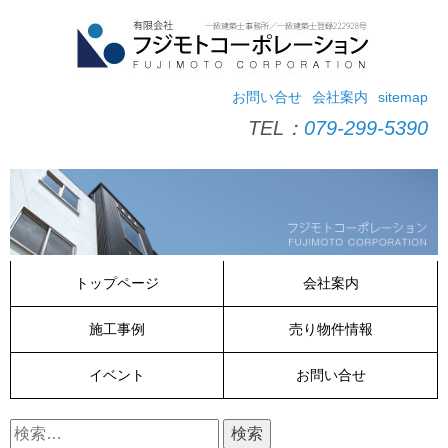
コ
ン
テ
ン
ツ
お問い合せ
会社案内
sitemap
へ
TEL：
079-299-5390
ス
キ
ッ
プ
トップページ
会社案内
施工事例
売り物件情報
イベント
お問い合せ
検