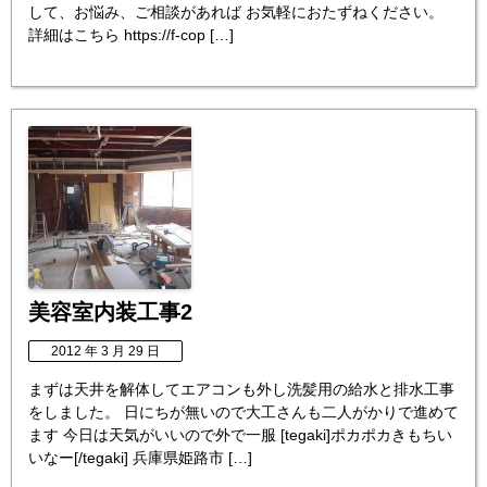
して、お悩み、ご相談があれば お気軽におたずねください。
詳細はこちら https://f-cop […]
美容室内装工事2
2012 年 3 月 29 日
まずは天井を解体してエアコンも外し洗髪用の給水と排水工事
をしました。 日にちが無いので大工さんも二人がかりで進めて
ます 今日は天気がいいので外で一服 [tegaki]ポカポカきもちい
いなー[/tegaki] 兵庫県姫路市 […]