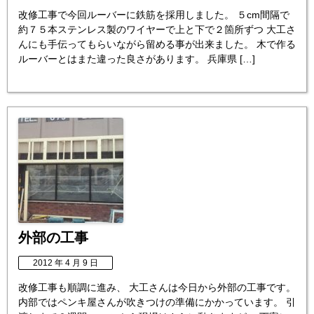
改修工事で今回ルーバーに鉄筋を採用しました。 ５cm間隔で
約７５本ステンレス製のワイヤーで上と下で２箇所ずつ 大工さ
んにも手伝ってもらいながら留める事が出来ました。 木で作る
ルーバーとはまた違った良さがあります。 兵庫県 […]
外部の工事
2012 年 4 月 9 日
改修工事も順調に進み、 大工さんは今日から外部の工事です。
内部ではペンキ屋さんが吹きつけの準備にかかっています。 引