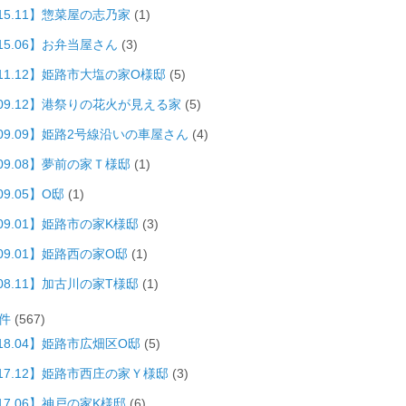
15.11】惣菜屋の志乃家
(1)
15.06】お弁当屋さん
(3)
011.12】姫路市大塩の家O様邸
(5)
009.12】港祭りの花火が見える家
(5)
009.09】姫路2号線沿いの車屋さん
(4)
09.08】夢前の家Ｔ様邸
(1)
09.05】O邸
(1)
09.01】姫路市の家K様邸
(3)
09.01】姫路西の家O邸
(1)
08.11】加古川の家T様邸
(1)
件
(567)
18.04】姫路市広畑区O邸
(5)
017.12】姫路市西庄の家Ｙ様邸
(3)
17.06】神戸の家K様邸
(6)