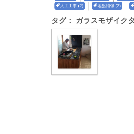
大工工事 (2)
地盤補強 (2)
タグ：
ガラスモザイク