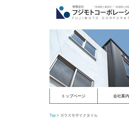
コ
ン
テ
ン
ツ
へ
ス
キ
ッ
プ
トップページ
会社案
Top
>
ガラスモザイクタイル