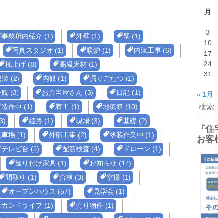
月
3
事務所内紹介 (1)
外壁 (1)
壁 (1)
10
写真スタジオ (1)
暖炉 (1)
内装工事 (6)
17
24
棟上げ (8)
高級床材 (1)
31
装 (2)
内観 (1)
掘りごたつ (1)
観 (3)
お弁当屋さん (3)
日記 (1)
« 1月
検
造作中 (1)
着工 (1)
地鎮祭 (10)
索:
3)
姫路 (1)
現場 (3)
基礎 (2)
『住
車場 (1)
外部工事 (2)
塗装作業中 (1)
お客
テレビ台 (2)
配筋検査 (4)
ドローン (1)
造り付け家具 (1)
お知らせ (17)
間取り (1)
合格 (3)
空撮 (1)
オープンハウス (57)
見学会 (1)
カンドライフ (1)
売り物件 (1)