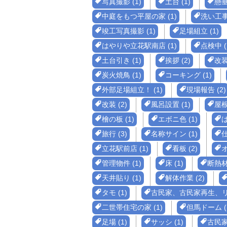
写真撮影 (1)
土台 (1)
懸垂
中庭をもつ平屋の家 (1)
洗い工事 
竣工写真撮影 (1)
足場組立 (1)
はやりや立花駅南店 (1)
点検中 (
土台引き (1)
挨拶 (2)
改装
炭火焼鳥 (1)
コーキング (1)
外部足場組立！ (1)
現場報告 (2)
改装 (2)
風呂設置 (1)
屋根 
檜の板 (1)
エボニ色 (1)
は
旅行 (3)
名称サイン (1)
仕
立花駅前店 (1)
看板 (2)
オ
管理物件 (1)
床 (1)
断熱材 
天井貼り (1)
解体作業 (2)
タモ (1)
古民家、古民家再生、リフ
二世帯住宅の家 (1)
但馬ドーム (
足場 (1)
サッシ (1)
古民家 