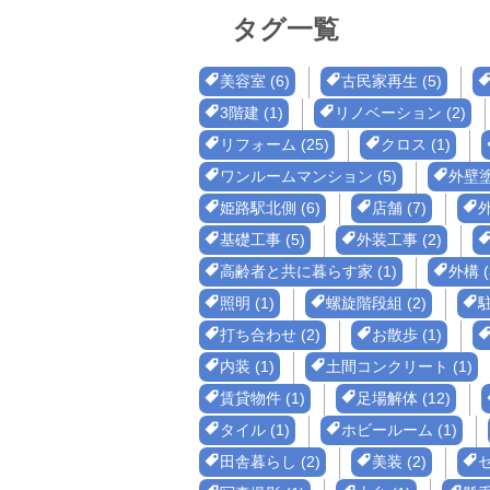
タグ一覧
美容室 (6)
古民家再生 (5)
3階建 (1)
リノベーション (2)
リフォーム (25)
クロス (1)
ワンルームマンション (5)
外壁塗
姫路駅北側 (6)
店舗 (7)
外
基礎工事 (5)
外装工事 (2)
高齢者と共に暮らす家 (1)
外構 (
照明 (1)
螺旋階段組 (2)
駐
打ち合わせ (2)
お散歩 (1)
内装 (1)
土間コンクリート (1)
賃貸物件 (1)
足場解体 (12)
タイル (1)
ホビールーム (1)
田舎暮らし (2)
美装 (2)
セ