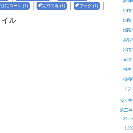
夢前
住宅ローン (1)
完成間近 (1)
フック (1)
姫路
タイル
姫路
姫路
高砂
姫路
赤穂
相生
福崎
リフ
売り物
施工事
おし
【20