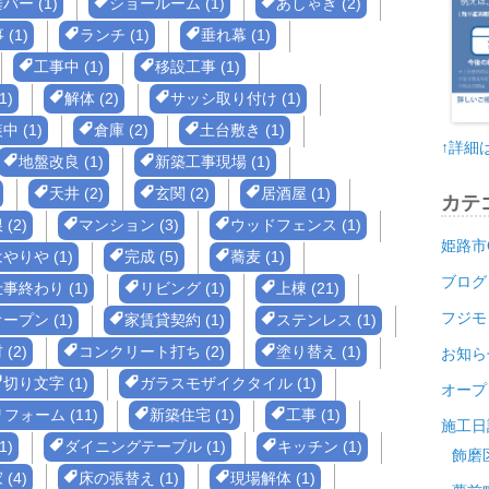
バー (1)
ショールーム (1)
あしゃぎ (2)
(1)
ランチ (1)
垂れ幕 (1)
工事中 (1)
移設工事 (1)
1)
解体 (2)
サッシ取り付け (1)
中 (1)
倉庫 (2)
土台敷き (1)
↑詳細
地盤改良 (1)
新築工事現場 (1)
天井 (2)
玄関 (2)
居酒屋 (1)
カテ
(2)
マンション (3)
ウッドフェンス (1)
姫路市
やりや (1)
完成 (5)
蕎麦 (1)
ブログ
事終わり (1)
リビング (1)
上棟 (21)
フジモ
ープン (1)
家賃貸契約 (1)
ステンレス (1)
(2)
コンクリート打ち (2)
塗り替え (1)
お知ら
切り文字 (1)
ガラスモザイクタイル (1)
オープ
ォーム (11)
新築住宅 (1)
工事 (1)
施工日
1)
ダイニングテーブル (1)
キッチン (1)
飾磨
(4)
床の張替え (1)
現場解体 (1)