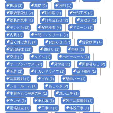
現場 (3)
基礎 (2)
照明 (1)
螺旋階段組 (2)
駐車場 (1)
外部工事 (2)
塗装作業中 (1)
打ち合わせ (2)
お散歩 (1)
テレビ台 (2)
配筋検査 (4)
ドローン (1)
内装 (1)
土間コンクリート (1)
造り付け家具 (1)
お知らせ (17)
賃貸物件 (1)
足場解体 (12)
間取り (1)
合格 (3)
空撮 (1)
タイル (1)
ホビールーム (1)
オープンハウス (57)
見学会 (1)
田舎暮らし (2)
美装 (2)
セカンドライフ (1)
売り物件 (1)
写真撮影 (1)
土台 (1)
懸垂バー (1)
ショールーム (1)
あしゃぎ (2)
中庭をもつ平屋の家 (1)
洗い工事 (1)
ランチ (1)
垂れ幕 (1)
竣工写真撮影 (1)
足場組立 (1)
工事中 (1)
移設工事 (1)