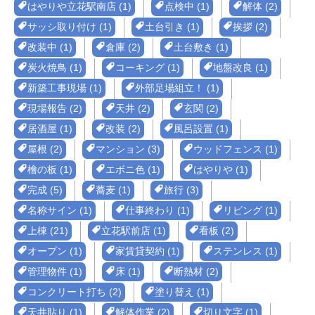
はやりや立花駅南店 (1)
点検中 (1)
解体 (2)
サッシ取り付け (1)
土台引き (1)
挨拶 (2)
改装中 (1)
倉庫 (2)
土台敷き (1)
炭火焼鳥 (1)
コーキング (1)
地盤改良 (1)
新築工事現場 (1)
外部足場組立！ (1)
現場報告 (2)
天井 (2)
玄関 (2)
居酒屋 (1)
改装 (2)
風呂設置 (1)
屋根 (2)
マンション (3)
ウッドフェンス (1)
檜の板 (1)
エボニ色 (1)
はやりや (1)
完成 (5)
蕎麦 (1)
旅行 (3)
名称サイン (1)
仕事終わり (1)
リビング (1)
上棟 (21)
立花駅前店 (1)
看板 (2)
オープン (1)
家賃貸契約 (1)
ステンレス (1)
管理物件 (1)
床 (1)
断熱材 (2)
コンクリート打ち (2)
塗り替え (1)
天井貼り (1)
解体作業 (2)
切り文字 (1)