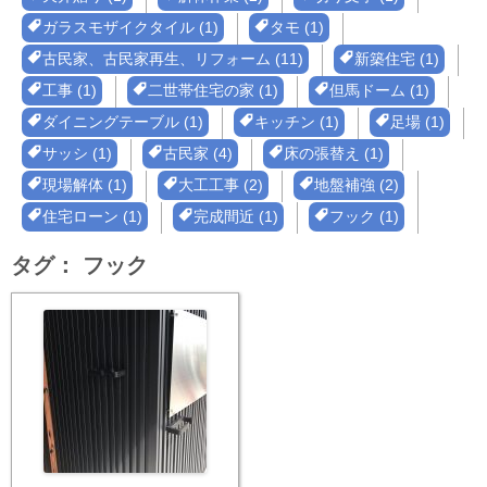
ガラスモザイクタイル (1)
タモ (1)
古民家、古民家再生、リフォーム (11)
新築住宅 (1)
工事 (1)
二世帯住宅の家 (1)
但馬ドーム (1)
ダイニングテーブル (1)
キッチン (1)
足場 (1)
サッシ (1)
古民家 (4)
床の張替え (1)
現場解体 (1)
大工工事 (2)
地盤補強 (2)
住宅ローン (1)
完成間近 (1)
フック (1)
タグ：
フック