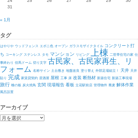
24
25
26
27
28
29
30
31
« 1月
タグ
コンクリート打
はやりや
ウッドフェンス
エボニ色
オープン
ガラスモザイクタイル
上棟
マンション
ち
コーキング
ステンレス
タモ
リビング
二世帯住宅の家
仕
古民家、古民家再生、リ
事終わり
但馬ドーム
切り文字
フォーム
天井
名称サイン
土台敷き
地盤改良
塗り替え
外部足場組立！
天井
完成
屋根
改装
断熱材
貼り
家賃貸契約
居酒屋
工事
床
新築住宅
新築工事現場
旅行
玄関
現場報告
看板
解体作業
檜の板
炭火焼鳥
立花駅前店
管理物件
蕎麦
風呂設置
アーカイブ
ア
ー
カ
イ