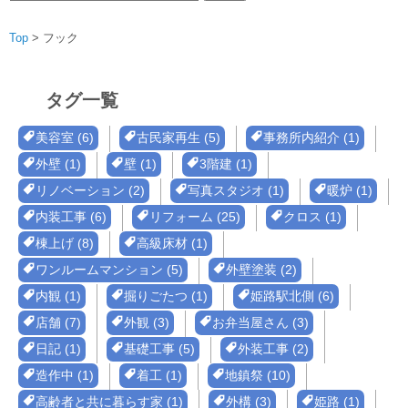
索:
Top
>
フック
タグ一覧
美容室 (6)
古民家再生 (5)
事務所内紹介 (1)
外壁 (1)
壁 (1)
3階建 (1)
リノベーション (2)
写真スタジオ (1)
暖炉 (1)
内装工事 (6)
リフォーム (25)
クロス (1)
棟上げ (8)
高級床材 (1)
ワンルームマンション (5)
外壁塗装 (2)
内観 (1)
掘りごたつ (1)
姫路駅北側 (6)
店舗 (7)
外観 (3)
お弁当屋さん (3)
日記 (1)
基礎工事 (5)
外装工事 (2)
造作中 (1)
着工 (1)
地鎮祭 (10)
高齢者と共に暮らす家 (1)
外構 (3)
姫路 (1)