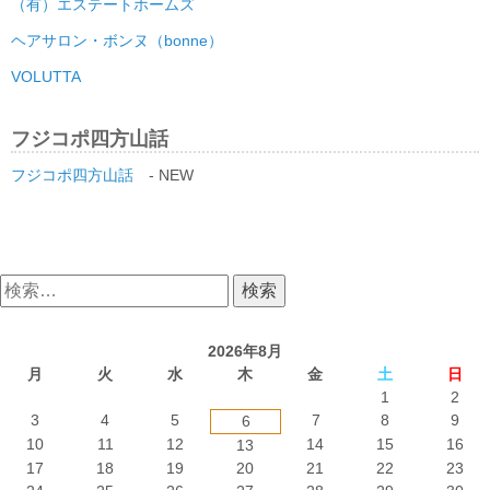
（有）エステートホームズ
ヘアサロン・ボンヌ（bonne）
VOLUTTA
フジコポ四方山話
フジコポ四方山話
- NEW
検
索:
2026年8月
月
火
水
木
金
土
日
1
2
3
4
5
7
8
9
6
10
11
12
14
15
16
13
17
18
19
20
21
22
23