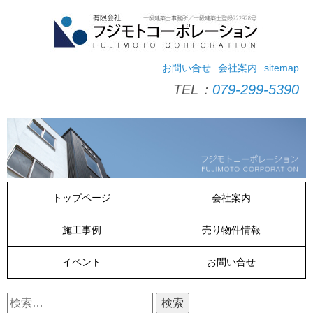
コ
ン
テ
ン
ツ
お問い合せ
会社案内
sitemap
へ
TEL：
079-299-5390
ス
キ
ッ
プ
トップページ
会社案内
施工事例
売り物件情報
イベント
お問い合せ
検