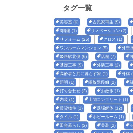
タグ一覧
美容室 (6)
古民家再生 (5)
3階建 (1)
リノベーション (2)
リフォーム (25)
クロス (1)
ワンルームマンション (5)
外壁塗
姫路駅北側 (6)
店舗 (7)
外
基礎工事 (5)
外装工事 (2)
高齢者と共に暮らす家 (1)
外構 (
照明 (1)
螺旋階段組 (2)
駐
打ち合わせ (2)
お散歩 (1)
内装 (1)
土間コンクリート (1)
賃貸物件 (1)
足場解体 (12)
タイル (1)
ホビールーム (1)
田舎暮らし (2)
美装 (2)
セ