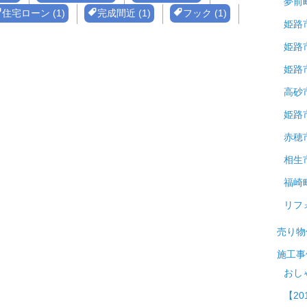
夢前
住宅ローン (1)
完成間近 (1)
フック (1)
姫路
姫路
姫路
高砂
姫路
赤穂
相生
福崎
リフ
売り物
施工事
おし
【20