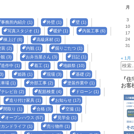
月
3
事務所内紹介 (1)
外壁 (1)
壁 (1)
10
写真スタジオ (1)
暖炉 (1)
内装工事 (6)
17
24
棟上げ (8)
高級床材 (1)
31
装 (2)
内観 (1)
掘りごたつ (1)
観 (3)
お弁当屋さん (3)
日記 (1)
« 1月
検
造作中 (1)
着工 (1)
地鎮祭 (10)
索:
3)
姫路 (1)
現場 (3)
基礎 (2)
『住
車場 (1)
外部工事 (2)
塗装作業中 (1)
お客
テレビ台 (2)
配筋検査 (4)
ドローン (1)
造り付け家具 (1)
お知らせ (17)
間取り (1)
合格 (3)
空撮 (1)
オープンハウス (57)
見学会 (1)
カンドライフ (1)
売り物件 (1)