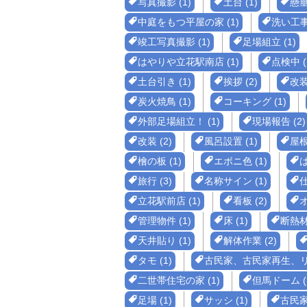
写真撮影 (1)
土台 (1)
懸垂
中庭をもつ平屋の家 (1)
洗い工事 
竣工写真撮影 (1)
足場組立 (1)
はやりや立花駅南店 (1)
点検中 (
土台引き (1)
挨拶 (2)
改装
炭火焼鳥 (1)
コーキング (1)
外部足場組立！ (1)
現場報告 (2)
改装 (2)
風呂設置 (1)
屋根 
檜の板 (1)
エボニ色 (1)
は
旅行 (3)
名称サイン (1)
仕
立花駅前店 (1)
看板 (2)
オ
管理物件 (1)
床 (1)
断熱材 
天井貼り (1)
解体作業 (2)
タモ (1)
古民家、古民家再生、リフ
二世帯住宅の家 (1)
但馬ドーム (
足場 (1)
サッシ (1)
古民家 