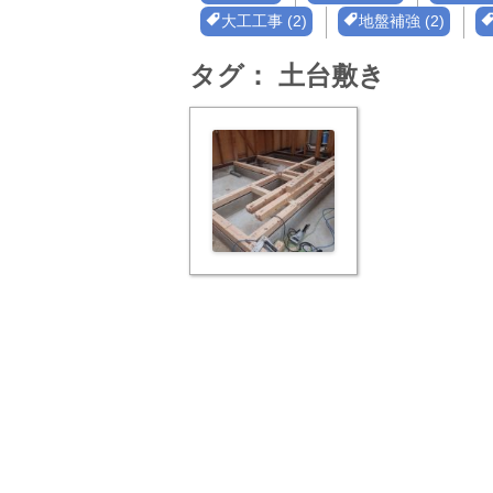
大工工事 (2)
地盤補強 (2)
タグ：
土台敷き