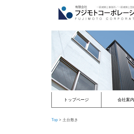
コ
ン
テ
ン
ツ
へ
ス
キ
ッ
プ
トップページ
会社案
Top
>
土台敷き