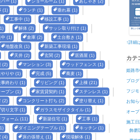
バー (1)
ショールーム (1)
あしゃぎ (2)
(1)
ランチ (1)
垂れ幕 (1)
工事中 (1)
移設工事 (1)
1)
解体 (2)
サッシ取り付け (1)
中 (1)
倉庫 (2)
土台敷き (1)
↑詳細
地盤改良 (1)
新築工事現場 (1)
天井 (2)
玄関 (2)
居酒屋 (1)
カテ
(2)
マンション (3)
ウッドフェンス (1)
姫路市
やりや (1)
完成 (5)
蕎麦 (1)
ブログ
事終わり (1)
リビング (1)
上棟 (21)
フジモ
ープン (1)
家賃貸契約 (1)
ステンレス (1)
(2)
コンクリート打ち (2)
塗り替え (1)
お知ら
切り文字 (1)
ガラスモザイクタイル (1)
オープ
ォーム (11)
新築住宅 (1)
工事 (1)
施工日
1)
ダイニングテーブル (1)
キッチン (1)
飾磨
(4)
床の張替え (1)
現場解体 (1)