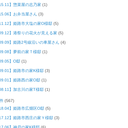
15.11】惣菜屋の志乃家
(1)
15.06】お弁当屋さん
(3)
011.12】姫路市大塩の家O様邸
(5)
009.12】港祭りの花火が見える家
(5)
009.09】姫路2号線沿いの車屋さん
(4)
09.08】夢前の家Ｔ様邸
(1)
09.05】O邸
(1)
09.01】姫路市の家K様邸
(3)
09.01】姫路西の家O邸
(1)
08.11】加古川の家T様邸
(1)
件
(567)
18.04】姫路市広畑区O邸
(5)
017.12】姫路市西庄の家Ｙ様邸
(3)
17.06】神戸の家K様邸
(6)