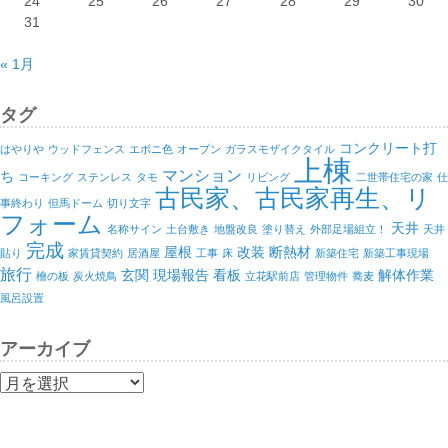
24
25
26
27
28
29
30
31
« 1月
タグ
コンクリート打
はやりや
ウッドフェンス
エボニ色
オープン
ガラスモザイクタイル
上棟
マンション
ち
コーキング
ステンレス
タモ
リビング
二世帯住宅の家
仕
古民家、古民家再生、リ
事終わり
但馬ドーム
切り文字
フォーム
天井
名称サイン
土台敷き
地盤改良
塗り替え
外部足場組立！
天井
完成
屋根
改装
断熱材
貼り
家賃貸契約
居酒屋
工事
床
新築住宅
新築工事現場
旅行
玄関
現場報告
看板
解体作業
檜の板
炭火焼鳥
立花駅前店
管理物件
蕎麦
風呂設置
アーカイブ
ア
ー
カ
イ