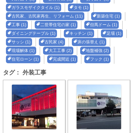
ガラスモザイクタイル (1)
タモ (1)
古民家、古民家再生、リフォーム (11)
新築住宅 (1)
工事 (1)
二世帯住宅の家 (1)
但馬ドーム (1)
ダイニングテーブル (1)
キッチン (1)
足場 (1)
サッシ (1)
古民家 (4)
床の張替え (1)
現場解体 (1)
大工工事 (2)
地盤補強 (2)
住宅ローン (1)
完成間近 (1)
フック (1)
タグ：
外装工事