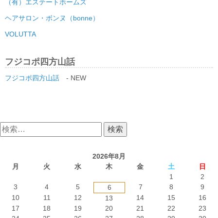
（有）エステートホームズ
ヘアサロン・ボンヌ（bonne）
VOLUTTA
フジコポ四方山話
フジコポ四方山話
- NEW
検
索:
2026年8月
月
火
水
木
金
土
日
1
2
3
4
5
7
8
9
6
10
11
12
14
15
16
13
17
18
19
20
21
22
23