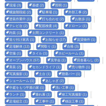
現場 (3)
基礎 (2)
照明 (1)
螺旋階段組 (2)
駐車場 (1)
外部工事 (2)
塗装作業中 (1)
打ち合わせ (2)
お散歩 (1)
テレビ台 (2)
配筋検査 (4)
ドローン (1)
内装 (1)
土間コンクリート (1)
造り付け家具 (1)
お知らせ (17)
賃貸物件 (1)
足場解体 (12)
間取り (1)
合格 (3)
空撮 (1)
タイル (1)
ホビールーム (1)
オープンハウス (57)
見学会 (1)
田舎暮らし (2)
美装 (2)
セカンドライフ (1)
売り物件 (1)
写真撮影 (1)
土台 (1)
懸垂バー (1)
ショールーム (1)
あしゃぎ (2)
中庭をもつ平屋の家 (1)
洗い工事 (1)
ランチ (1)
垂れ幕 (1)
竣工写真撮影 (1)
足場組立 (1)
工事中 (1)
移設工事 (1)