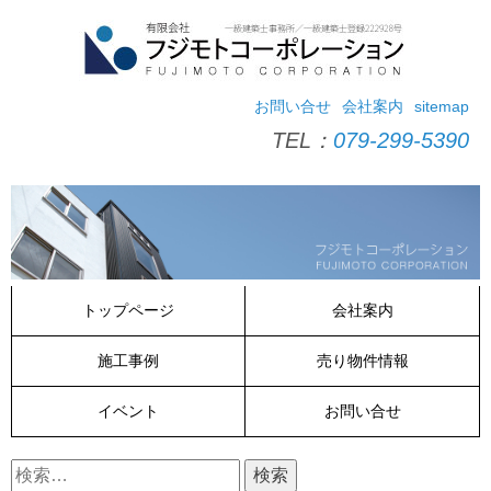
コ
ン
テ
ン
ツ
お問い合せ
会社案内
sitemap
へ
TEL：
079-299-5390
ス
キ
ッ
プ
トップページ
会社案内
施工事例
売り物件情報
イベント
お問い合せ
検