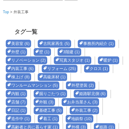
索:
Top
>
外装工事
タグ一覧
美容室 (6)
古民家再生 (5)
事務所内紹介 (1)
外壁 (1)
壁 (1)
3階建 (1)
リノベーション (2)
写真スタジオ (1)
暖炉 (1)
内装工事 (6)
リフォーム (25)
クロス (1)
棟上げ (8)
高級床材 (1)
ワンルームマンション (5)
外壁塗装 (2)
内観 (1)
掘りごたつ (1)
姫路駅北側 (6)
店舗 (7)
外観 (3)
お弁当屋さん (3)
日記 (1)
基礎工事 (5)
外装工事 (2)
造作中 (1)
着工 (1)
地鎮祭 (10)
高齢者と共に暮らす家 (1)
外構 (3)
姫路 (1)