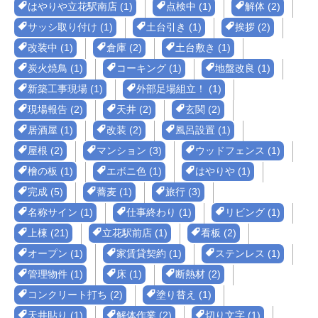
はやりや立花駅南店 (1)
点検中 (1)
解体 (2)
サッシ取り付け (1)
土台引き (1)
挨拶 (2)
改装中 (1)
倉庫 (2)
土台敷き (1)
炭火焼鳥 (1)
コーキング (1)
地盤改良 (1)
新築工事現場 (1)
外部足場組立！ (1)
現場報告 (2)
天井 (2)
玄関 (2)
居酒屋 (1)
改装 (2)
風呂設置 (1)
屋根 (2)
マンション (3)
ウッドフェンス (1)
檜の板 (1)
エボニ色 (1)
はやりや (1)
完成 (5)
蕎麦 (1)
旅行 (3)
名称サイン (1)
仕事終わり (1)
リビング (1)
上棟 (21)
立花駅前店 (1)
看板 (2)
オープン (1)
家賃貸契約 (1)
ステンレス (1)
管理物件 (1)
床 (1)
断熱材 (2)
コンクリート打ち (2)
塗り替え (1)
天井貼り (1)
解体作業 (2)
切り文字 (1)