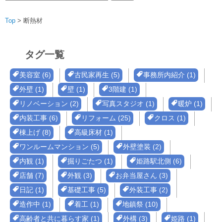
索:
Top
>
断熱材
タグ一覧
美容室 (6)
古民家再生 (5)
事務所内紹介 (1)
外壁 (1)
壁 (1)
3階建 (1)
リノベーション (2)
写真スタジオ (1)
暖炉 (1)
内装工事 (6)
リフォーム (25)
クロス (1)
棟上げ (8)
高級床材 (1)
ワンルームマンション (5)
外壁塗装 (2)
内観 (1)
掘りごたつ (1)
姫路駅北側 (6)
店舗 (7)
外観 (3)
お弁当屋さん (3)
日記 (1)
基礎工事 (5)
外装工事 (2)
造作中 (1)
着工 (1)
地鎮祭 (10)
高齢者と共に暮らす家 (1)
外構 (3)
姫路 (1)