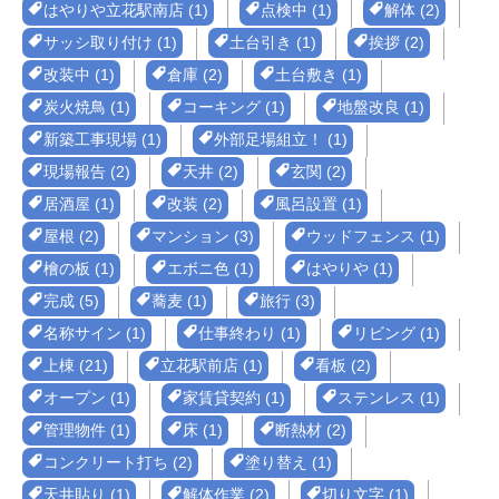
はやりや立花駅南店 (1)
点検中 (1)
解体 (2)
サッシ取り付け (1)
土台引き (1)
挨拶 (2)
改装中 (1)
倉庫 (2)
土台敷き (1)
炭火焼鳥 (1)
コーキング (1)
地盤改良 (1)
新築工事現場 (1)
外部足場組立！ (1)
現場報告 (2)
天井 (2)
玄関 (2)
居酒屋 (1)
改装 (2)
風呂設置 (1)
屋根 (2)
マンション (3)
ウッドフェンス (1)
檜の板 (1)
エボニ色 (1)
はやりや (1)
完成 (5)
蕎麦 (1)
旅行 (3)
名称サイン (1)
仕事終わり (1)
リビング (1)
上棟 (21)
立花駅前店 (1)
看板 (2)
オープン (1)
家賃貸契約 (1)
ステンレス (1)
管理物件 (1)
床 (1)
断熱材 (2)
コンクリート打ち (2)
塗り替え (1)
天井貼り (1)
解体作業 (2)
切り文字 (1)