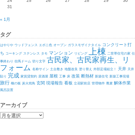
24
25
26
27
28
29
30
31
« 1月
タグ
コンクリート打
はやりや
ウッドフェンス
エボニ色
オープン
ガラスモザイクタイル
上棟
マンション
ち
コーキング
ステンレス
タモ
リビング
二世帯住宅の家
仕
古民家、古民家再生、リ
事終わり
但馬ドーム
切り文字
フォーム
天井
名称サイン
土台敷き
地盤改良
塗り替え
外部足場組立！
天井
完成
屋根
改装
断熱材
貼り
家賃貸契約
居酒屋
工事
床
新築住宅
新築工事現場
旅行
玄関
現場報告
看板
解体作業
檜の板
炭火焼鳥
立花駅前店
管理物件
蕎麦
風呂設置
アーカイブ
ア
ー
カ
イ