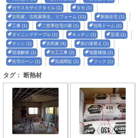
ガラスモザイクタイル (1)
タモ (1)
古民家、古民家再生、リフォーム (11)
新築住宅 (1)
工事 (1)
二世帯住宅の家 (1)
但馬ドーム (1)
ダイニングテーブル (1)
キッチン (1)
足場 (1)
サッシ (1)
古民家 (4)
床の張替え (1)
現場解体 (1)
大工工事 (2)
地盤補強 (2)
住宅ローン (1)
完成間近 (1)
フック (1)
タグ：
断熱材