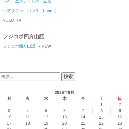
（有）エステートホームズ
ヘアサロン・ボンヌ（bonne）
VOLUTTA
フジコポ四方山話
フジコポ四方山話
- NEW
検
索:
2026年8月
月
火
水
木
金
土
日
1
2
3
4
5
6
7
9
8
10
11
12
13
14
16
15
17
18
19
20
21
22
23