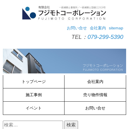
コ
ン
テ
ン
ツ
お問い合せ
会社案内
sitemap
へ
TEL：
079-299-5390
ス
キ
ッ
プ
トップページ
会社案内
施工事例
売り物件情報
イベント
お問い合せ
検