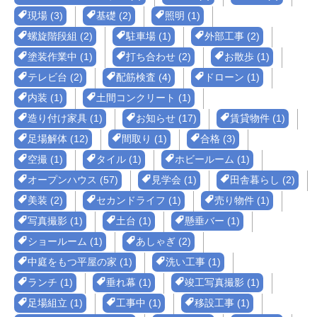
現場 (3)
基礎 (2)
照明 (1)
螺旋階段組 (2)
駐車場 (1)
外部工事 (2)
塗装作業中 (1)
打ち合わせ (2)
お散歩 (1)
テレビ台 (2)
配筋検査 (4)
ドローン (1)
内装 (1)
土間コンクリート (1)
造り付け家具 (1)
お知らせ (17)
賃貸物件 (1)
足場解体 (12)
間取り (1)
合格 (3)
空撮 (1)
タイル (1)
ホビールーム (1)
オープンハウス (57)
見学会 (1)
田舎暮らし (2)
美装 (2)
セカンドライフ (1)
売り物件 (1)
写真撮影 (1)
土台 (1)
懸垂バー (1)
ショールーム (1)
あしゃぎ (2)
中庭をもつ平屋の家 (1)
洗い工事 (1)
ランチ (1)
垂れ幕 (1)
竣工写真撮影 (1)
足場組立 (1)
工事中 (1)
移設工事 (1)