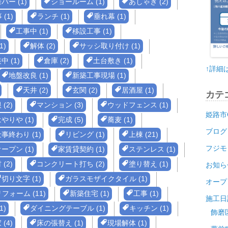
バー (1)
ショールーム (1)
あしゃぎ (2)
(1)
ランチ (1)
垂れ幕 (1)
工事中 (1)
移設工事 (1)
1)
解体 (2)
サッシ取り付け (1)
中 (1)
倉庫 (2)
土台敷き (1)
↑詳細
地盤改良 (1)
新築工事現場 (1)
天井 (2)
玄関 (2)
居酒屋 (1)
カテ
(2)
マンション (3)
ウッドフェンス (1)
姫路市
やりや (1)
完成 (5)
蕎麦 (1)
ブログ
事終わり (1)
リビング (1)
上棟 (21)
フジモ
ープン (1)
家賃貸契約 (1)
ステンレス (1)
(2)
コンクリート打ち (2)
塗り替え (1)
お知ら
切り文字 (1)
ガラスモザイクタイル (1)
オープ
ォーム (11)
新築住宅 (1)
工事 (1)
施工日
1)
ダイニングテーブル (1)
キッチン (1)
飾磨
(4)
床の張替え (1)
現場解体 (1)