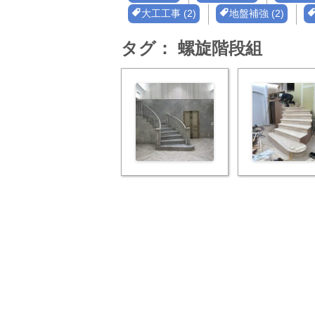
大工工事 (2)
地盤補強 (2)
タグ：
螺旋階段組