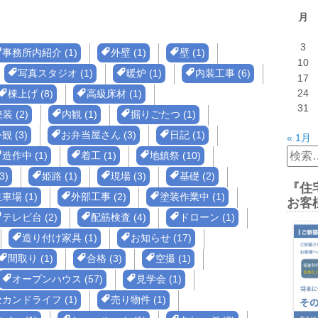
月
3
事務所内紹介 (1)
外壁 (1)
壁 (1)
10
写真スタジオ (1)
暖炉 (1)
内装工事 (6)
17
24
棟上げ (8)
高級床材 (1)
31
装 (2)
内観 (1)
掘りごたつ (1)
観 (3)
お弁当屋さん (3)
日記 (1)
« 1月
検
造作中 (1)
着工 (1)
地鎮祭 (10)
索:
3)
姫路 (1)
現場 (3)
基礎 (2)
『住
車場 (1)
外部工事 (2)
塗装作業中 (1)
お客
テレビ台 (2)
配筋検査 (4)
ドローン (1)
造り付け家具 (1)
お知らせ (17)
間取り (1)
合格 (3)
空撮 (1)
オープンハウス (57)
見学会 (1)
カンドライフ (1)
売り物件 (1)