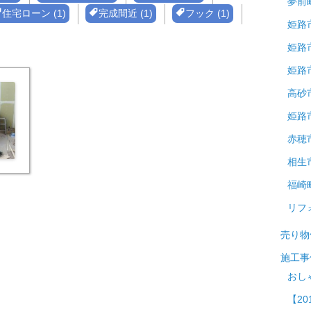
夢前
住宅ローン (1)
完成間近 (1)
フック (1)
姫路
姫路
姫路
高砂
姫路
赤穂
相生
福崎
リフ
売り物
施工事
おし
【20