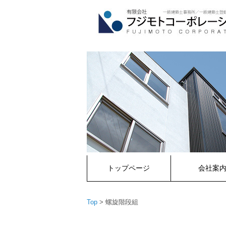
コ
ン
テ
ン
ツ
へ
ス
キ
ッ
プ
トップページ
会社案
Top
>
螺旋階段組