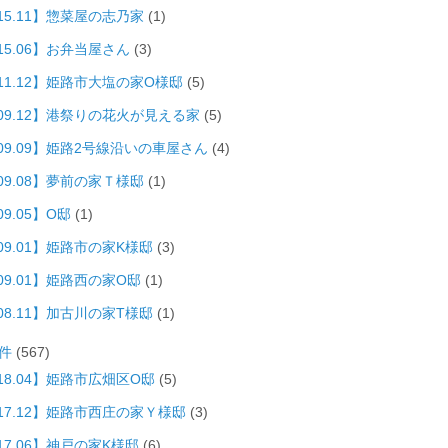
15.11】惣菜屋の志乃家
(1)
15.06】お弁当屋さん
(3)
011.12】姫路市大塩の家O様邸
(5)
009.12】港祭りの花火が見える家
(5)
009.09】姫路2号線沿いの車屋さん
(4)
09.08】夢前の家Ｔ様邸
(1)
09.05】O邸
(1)
09.01】姫路市の家K様邸
(3)
09.01】姫路西の家O邸
(1)
08.11】加古川の家T様邸
(1)
件
(567)
18.04】姫路市広畑区O邸
(5)
017.12】姫路市西庄の家Ｙ様邸
(3)
17.06】神戸の家K様邸
(6)