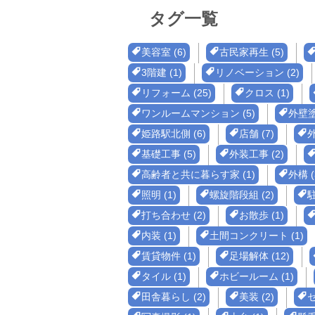
タグ一覧
美容室 (6)
古民家再生 (5)
3階建 (1)
リノベーション (2)
リフォーム (25)
クロス (1)
ワンルームマンション (5)
外壁塗
姫路駅北側 (6)
店舗 (7)
外
基礎工事 (5)
外装工事 (2)
高齢者と共に暮らす家 (1)
外構 (
照明 (1)
螺旋階段組 (2)
駐
打ち合わせ (2)
お散歩 (1)
内装 (1)
土間コンクリート (1)
賃貸物件 (1)
足場解体 (12)
タイル (1)
ホビールーム (1)
田舎暮らし (2)
美装 (2)
セ