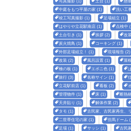
写真撮影 (1)
土台 (1)
懸垂
中庭をもつ平屋の家 (1)
洗い工事 
竣工写真撮影 (1)
足場組立 (1)
はやりや立花駅南店 (1)
点検中 (
土台引き (1)
挨拶 (2)
改装
炭火焼鳥 (1)
コーキング (1)
外部足場組立！ (1)
現場報告 (2)
改装 (2)
風呂設置 (1)
屋根 
檜の板 (1)
エボニ色 (1)
は
旅行 (3)
名称サイン (1)
仕
立花駅前店 (1)
看板 (2)
オ
管理物件 (1)
床 (1)
断熱材 
天井貼り (1)
解体作業 (2)
タモ (1)
古民家、古民家再生、リフ
二世帯住宅の家 (1)
但馬ドーム (
足場 (1)
サッシ (1)
古民家 