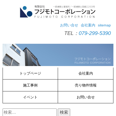
コ
ン
テ
ン
ツ
お問い合せ
会社案内
sitemap
へ
TEL：
079-299-5390
ス
キ
ッ
プ
トップページ
会社案内
施工事例
売り物件情報
イベント
お問い合せ
検