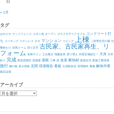
31
« 1月
タグ
コンクリート打
はやりや
ウッドフェンス
エボニ色
オープン
ガラスモザイクタイル
上棟
マンション
ち
コーキング
ステンレス
タモ
リビング
二世帯住宅の家
仕
古民家、古民家再生、リ
事終わり
但馬ドーム
切り文字
フォーム
天井
名称サイン
土台敷き
地盤改良
塗り替え
外部足場組立！
天井
完成
屋根
改装
断熱材
貼り
家賃貸契約
居酒屋
工事
床
新築住宅
新築工事現場
旅行
玄関
現場報告
看板
解体作業
檜の板
炭火焼鳥
立花駅前店
管理物件
蕎麦
風呂設置
アーカイブ
ア
ー
カ
イ