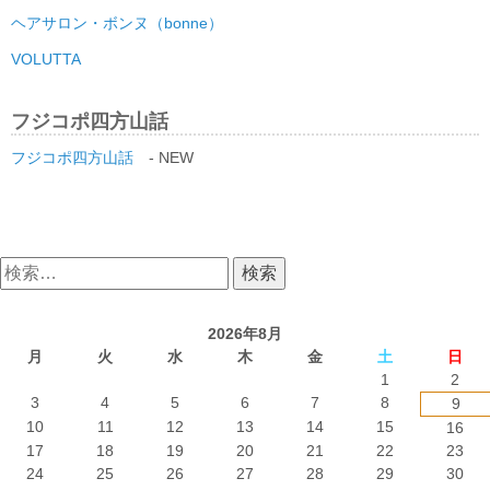
ヘアサロン・ボンヌ（bonne）
VOLUTTA
フジコポ四方山話
フジコポ四方山話
- NEW
検
索:
2026年8月
月
火
水
木
金
土
日
1
2
3
4
5
6
7
8
9
10
11
12
13
14
15
16
17
18
19
20
21
22
23
24
25
26
27
28
29
30