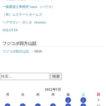
一級建築士事務所 haus （ハウス）
（有）エステートホームズ
ヘアサロン・ボンヌ（bonne）
VOLUTTA
フジコポ四方山話
フジコポ四方山話
- NEW
検
索:
2011年7月
月
火
水
木
金
土
日
3
1
2
10