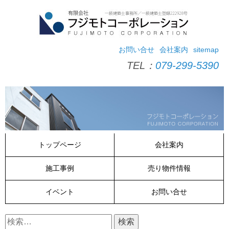
コ
ン
テ
ン
ツ
お問い合せ
会社案内
sitemap
へ
TEL：
079-299-5390
ス
キ
ッ
プ
トップページ
会社案内
施工事例
売り物件情報
イベント
お問い合せ
検