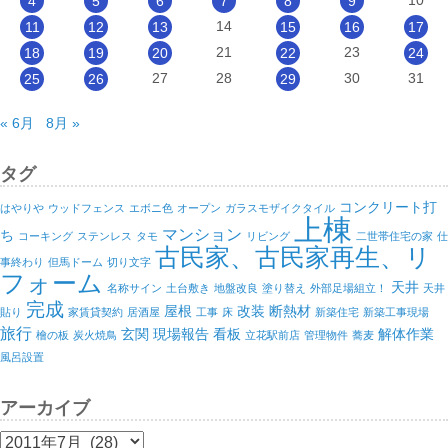
4
5
6
7
8
9
14
11
12
13
15
16
17
21
23
18
19
20
22
24
27
28
30
31
25
26
29
« 6月
8月 »
タグ
コンクリート打
はやりや
ウッドフェンス
エボニ色
オープン
ガラスモザイクタイル
上棟
マンション
ち
コーキング
ステンレス
タモ
リビング
二世帯住宅の家
仕
古民家、古民家再生、リ
事終わり
但馬ドーム
切り文字
フォーム
天井
名称サイン
土台敷き
地盤改良
塗り替え
外部足場組立！
天井
完成
屋根
改装
断熱材
貼り
家賃貸契約
居酒屋
工事
床
新築住宅
新築工事現場
旅行
玄関
現場報告
看板
解体作業
檜の板
炭火焼鳥
立花駅前店
管理物件
蕎麦
風呂設置
アーカイブ
ア