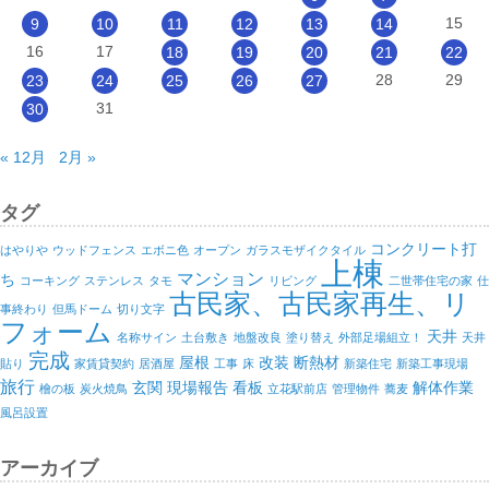
15
9
10
11
12
13
14
16
17
18
19
20
21
22
28
29
23
24
25
26
27
31
30
« 12月
2月 »
タグ
コンクリート打
はやりや
ウッドフェンス
エボニ色
オープン
ガラスモザイクタイル
上棟
マンション
ち
コーキング
ステンレス
タモ
リビング
二世帯住宅の家
仕
古民家、古民家再生、リ
事終わり
但馬ドーム
切り文字
フォーム
天井
名称サイン
土台敷き
地盤改良
塗り替え
外部足場組立！
天井
完成
屋根
改装
断熱材
貼り
家賃貸契約
居酒屋
工事
床
新築住宅
新築工事現場
旅行
玄関
現場報告
看板
解体作業
檜の板
炭火焼鳥
立花駅前店
管理物件
蕎麦
風呂設置
アーカイブ