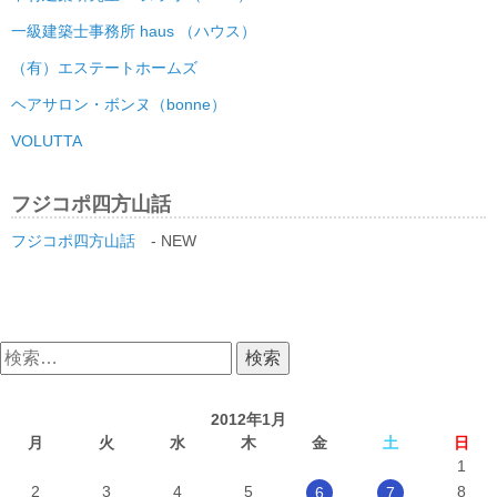
一級建築士事務所 haus （ハウス）
（有）エステートホームズ
ヘアサロン・ボンヌ（bonne）
VOLUTTA
フジコポ四方山話
フジコポ四方山話
- NEW
検
索:
2012年1月
月
火
水
木
金
土
日
1
2
3
4
5
8
6
7