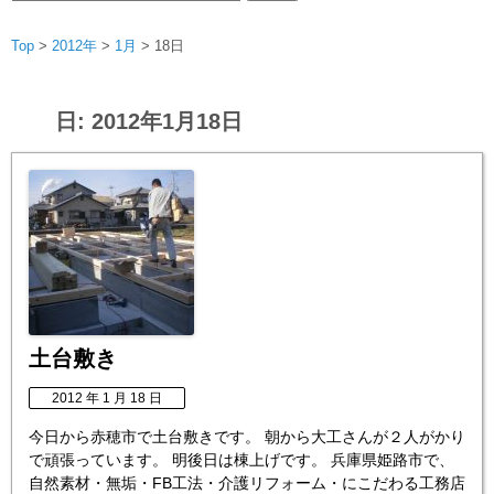
索:
Top
>
2012年
>
1月
>
18日
日:
2012年1月18日
土台敷き
2012 年 1 月 18 日
今日から赤穂市で土台敷きです。 朝から大工さんが２人がかり
で頑張っています。 明後日は棟上げです。 兵庫県姫路市で、
自然素材・無垢・FB工法・介護リフォーム・にこだわる工務店