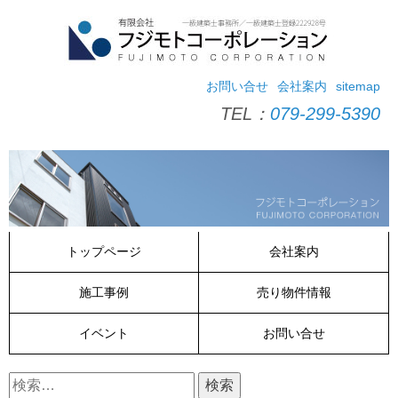
コ
ン
テ
ン
ツ
お問い合せ
会社案内
sitemap
へ
TEL：
079-299-5390
ス
キ
ッ
プ
トップページ
会社案内
施工事例
売り物件情報
イベント
お問い合せ
検