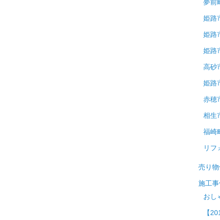
夢前
姫路
姫路
姫路
高砂
姫路
赤穂
相生
福崎
リフ
売り物
施工事
おし
【20