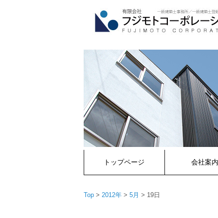
コ
ン
テ
ン
ツ
へ
ス
キ
ッ
プ
トップページ
会社案
Top
>
2012年
>
5月
>
19日