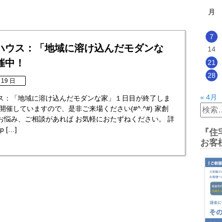
月
7
ハウス：「地域に溶け込んだモダンな
14
催中！
21
28
 19 日
« 4月
ス：「地域に溶け込んだモダンな家」１日目が終了しま
検
開催していますので、是非ご来場ください(#^.^#) 家創
索:
お悩み、ご相談があれば お気軽におたずねください。 詳
 […]
『住
お客