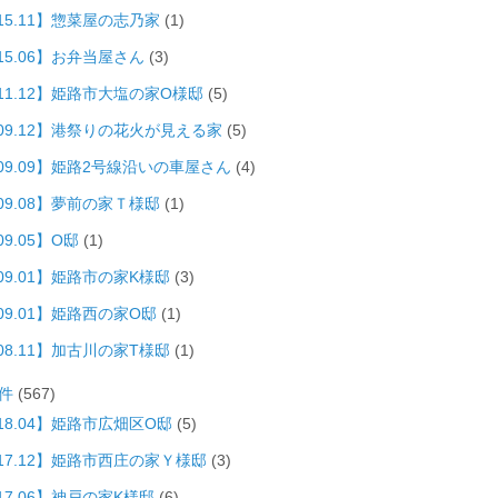
15.11】惣菜屋の志乃家
(1)
15.06】お弁当屋さん
(3)
011.12】姫路市大塩の家O様邸
(5)
009.12】港祭りの花火が見える家
(5)
009.09】姫路2号線沿いの車屋さん
(4)
09.08】夢前の家Ｔ様邸
(1)
09.05】O邸
(1)
09.01】姫路市の家K様邸
(3)
09.01】姫路西の家O邸
(1)
08.11】加古川の家T様邸
(1)
件
(567)
18.04】姫路市広畑区O邸
(5)
017.12】姫路市西庄の家Ｙ様邸
(3)
17.06】神戸の家K様邸
(6)