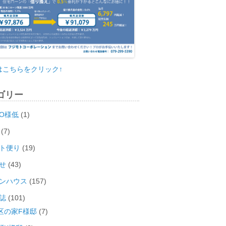
はこちらをクリック↑
ゴリー
O様低
(1)
(7)
ト便り
(19)
せ
(43)
ンハウス
(157)
誌
(101)
区の家F様邸
(7)