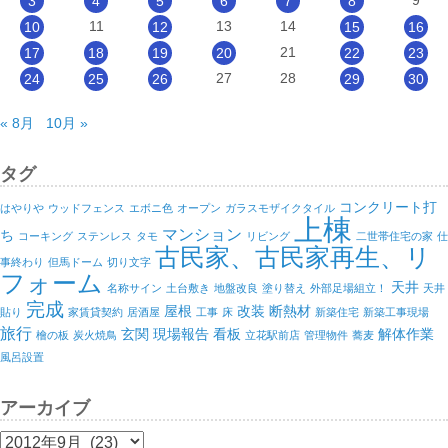
3
4
5
6
7
8
11
13
14
10
12
15
16
21
17
18
19
20
22
23
27
28
24
25
26
29
30
« 8月
10月 »
タグ
コンクリート打
はやりや
ウッドフェンス
エボニ色
オープン
ガラスモザイクタイル
上棟
マンション
ち
コーキング
ステンレス
タモ
リビング
二世帯住宅の家
仕
古民家、古民家再生、リ
事終わり
但馬ドーム
切り文字
フォーム
天井
名称サイン
土台敷き
地盤改良
塗り替え
外部足場組立！
天井
完成
屋根
改装
断熱材
貼り
家賃貸契約
居酒屋
工事
床
新築住宅
新築工事現場
旅行
玄関
現場報告
看板
解体作業
檜の板
炭火焼鳥
立花駅前店
管理物件
蕎麦
風呂設置
アーカイブ
ア