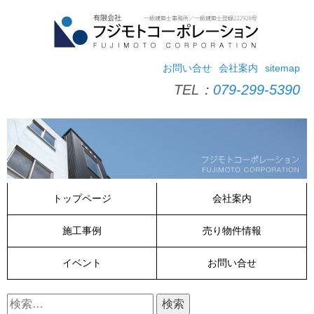
コ
ン
テ
ン
ツ
お問い合せ
会社案内
sitemap
へ
TEL：
079-299-5390
ス
キ
ッ
プ
トップページ
会社案内
施工事例
売り物件情報
イベント
お問い合せ
検