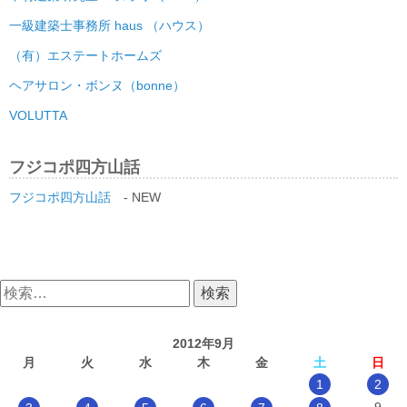
一級建築士事務所 haus （ハウス）
（有）エステートホームズ
ヘアサロン・ボンヌ（bonne）
VOLUTTA
フジコポ四方山話
フジコポ四方山話
- NEW
検
索:
2012年9月
月
火
水
木
金
土
日
1
2
9