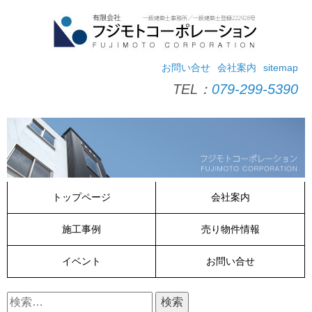
コ
ン
テ
ン
ツ
お問い合せ
会社案内
sitemap
へ
TEL：
079-299-5390
ス
キ
ッ
プ
トップページ
会社案内
施工事例
売り物件情報
イベント
お問い合せ
検