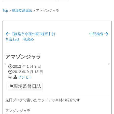
索:
Top
>
現場監督日誌
>
アマゾンジャラ
投
【姫路市今宿の家T様邸】打
中間検査
稿
ち合わせ 色決め
ナ
ビ
アマゾンジャラ
ゲ
ー
2012 年 1 月 9 日
2012 年 9 月 18 日
シ
by
フジモト
ョ
現場監督日誌
ン
先日ブログで書いたウッドデッキ材の紹介です
アマゾンジャラ