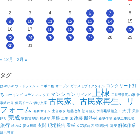
1
2
3
4
5
8
6
7
15
9
10
11
12
13
14
16
17
18
19
20
21
22
28
29
23
24
25
26
27
31
30
« 12月
2月 »
タグ
コンクリート打
はやりや
ウッドフェンス
エボニ色
オープン
ガラスモザイクタイル
上棟
マンション
ち
コーキング
ステンレス
タモ
リビング
二世帯住宅の家
仕
古民家、古民家再生、リ
事終わり
但馬ドーム
切り文字
フォーム
天井
名称サイン
土台敷き
地盤改良
塗り替え
外部足場組立！
天井
完成
屋根
改装
断熱材
貼り
家賃貸契約
居酒屋
工事
床
新築住宅
新築工事現場
旅行
玄関
現場報告
看板
解体作業
檜の板
炭火焼鳥
立花駅前店
管理物件
蕎麦
風呂設置