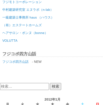
フジモトコーポレーション
中村建築研究室 エヌラボ（n-lab）
一級建築士事務所 haus （ハウス）
（有）エステートホームズ
ヘアサロン・ボンヌ（bonne）
VOLUTTA
フジコポ四方山話
フジコポ四方山話
- NEW
検
索:
2012年1月
月
火
水
木
金
土
日