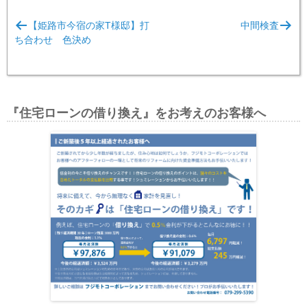
投
【姫路市今宿の家T様邸】打
中間検査
稿
ち合わせ 色決め
ナ
ビ
ゲ
『住宅ローンの借り換え』をお考えのお客様へ
ー
シ
ョ
ン