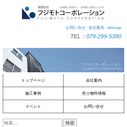
コ
ン
テ
ン
ツ
お問い合せ
会社案内
sitemap
へ
TEL：
079-299-5390
ス
キ
ッ
プ
トップページ
会社案内
施工事例
売り物件情報
イベント
お問い合せ
検