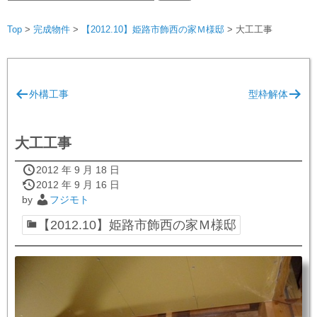
索:
Top
>
完成物件
>
【2012.10】姫路市飾西の家Ｍ様邸
>
大工工事
投
外構工事
型枠解体
稿
ナ
ビ
大工工事
ゲ
2012 年 9 月 18 日
ー
2012 年 9 月 16 日
by
フジモト
シ
【2012.10】姫路市飾西の家Ｍ様邸
ョ
ン