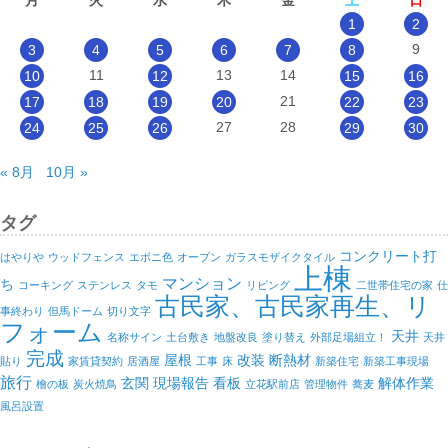
月
火
水
木
金
土
日
1
2
9
3
4
5
6
7
8
11
13
14
10
12
15
16
21
17
18
19
20
22
23
27
28
24
25
26
29
30
« 8月
10月 »
タグ
コンクリート打
はやりや
ウッドフェンス
エボニ色
オープン
ガラスモザイクタイル
上棟
マンション
ち
コーキング
ステンレス
タモ
リビング
二世帯住宅の家
仕
古民家、古民家再生、リ
事終わり
但馬ドーム
切り文字
フォーム
天井
名称サイン
土台敷き
地盤改良
塗り替え
外部足場組立！
天井
完成
屋根
改装
断熱材
貼り
家賃貸契約
居酒屋
工事
床
新築住宅
新築工事現場
旅行
玄関
現場報告
看板
解体作業
檜の板
炭火焼鳥
立花駅前店
管理物件
蕎麦
風呂設置