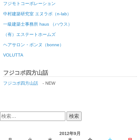
フジモトコーポレーション
中村建築研究室 エヌラボ（n-lab）
一級建築士事務所 haus （ハウス）
（有）エステートホームズ
ヘアサロン・ボンヌ（bonne）
VOLUTTA
フジコポ四方山話
フジコポ四方山話
- NEW
検
索:
2012年9月