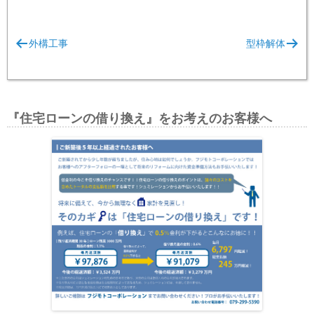
投
外構工事
型枠解体
稿
ナ
ビ
ゲ
『住宅ローンの借り換え』をお考えのお客様へ
ー
シ
ョ
ン