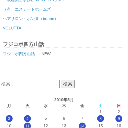
（有）エステートホームズ
ヘアサロン・ボンヌ（bonne）
VOLUTTA
フジコポ四方山話
フジコポ四方山話
- NEW
検
索:
2010年5月
月
火
水
木
金
土
日
1
2
5
6
7
3
4
8
9
10
12
13
15
16
11
14