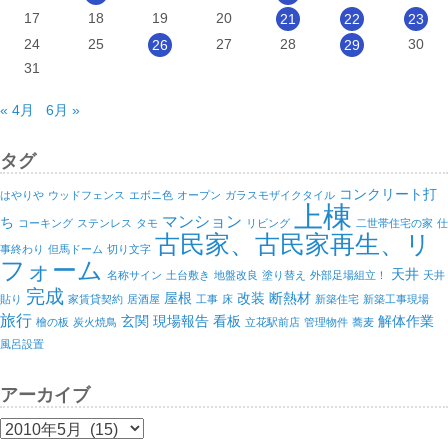
17
18
19
20
21
22
23
24
25
27
28
30
26
29
31
« 4月
6月 »
タグ
コンクリート打
はやりや
ウッドフェンス
エボニ色
オープン
ガラスモザイクタイル
上棟
マンション
ち
コーキング
ステンレス
タモ
リビング
二世帯住宅の家
仕
古民家、古民家再生、リ
事終わり
但馬ドーム
切り文字
フォーム
天井
名称サイン
土台敷き
地盤改良
塗り替え
外部足場組立！
天井
完成
屋根
改装
断熱材
貼り
家賃貸契約
居酒屋
工事
床
新築住宅
新築工事現場
旅行
玄関
現場報告
看板
解体作業
檜の板
炭火焼鳥
立花駅前店
管理物件
蕎麦
風呂設置
アーカイブ
ア
ー