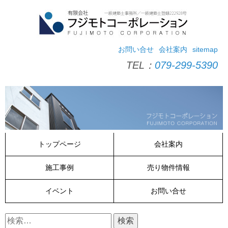
コ
ン
テ
ン
ツ
お問い合せ
会社案内
sitemap
へ
TEL：
079-299-5390
ス
キ
ッ
プ
トップページ
会社案内
施工事例
売り物件情報
イベント
お問い合せ
検