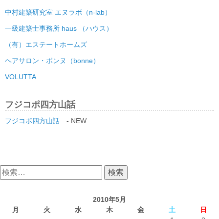
中村建築研究室 エヌラボ（n-lab）
一級建築士事務所 haus （ハウス）
（有）エステートホームズ
ヘアサロン・ボンヌ（bonne）
VOLUTTA
フジコポ四方山話
フジコポ四方山話
- NEW
検
索:
2010年5月
月
火
水
木
金
土
日