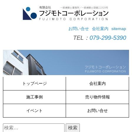
コ
ン
テ
ン
ツ
お問い合せ
会社案内
sitemap
へ
TEL：
079-299-5390
ス
キ
ッ
プ
トップページ
会社案内
施工事例
売り物件情報
イベント
お問い合せ
検