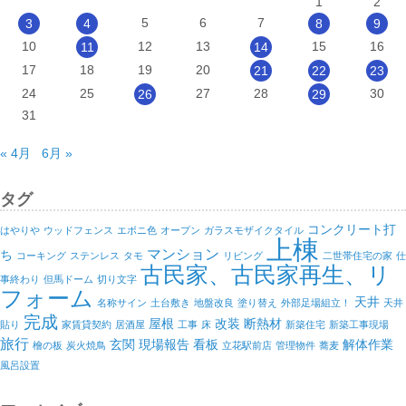
1
2
5
6
7
3
4
8
9
10
12
13
15
16
11
14
17
18
19
20
21
22
23
24
25
27
28
30
26
29
31
« 4月
6月 »
タグ
コンクリート打
はやりや
ウッドフェンス
エボニ色
オープン
ガラスモザイクタイル
上棟
マンション
ち
コーキング
ステンレス
タモ
リビング
二世帯住宅の家
仕
古民家、古民家再生、リ
事終わり
但馬ドーム
切り文字
フォーム
天井
名称サイン
土台敷き
地盤改良
塗り替え
外部足場組立！
天井
完成
屋根
改装
断熱材
貼り
家賃貸契約
居酒屋
工事
床
新築住宅
新築工事現場
旅行
玄関
現場報告
看板
解体作業
檜の板
炭火焼鳥
立花駅前店
管理物件
蕎麦
風呂設置